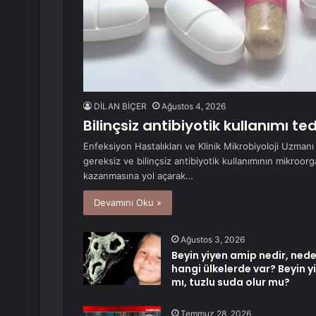
DİLAN BİÇER
Ağustos 4, 2026
Bilinçsiz antibiyotik kullanımı ted
Enfeksiyon Hastalıkları ve Klinik Mikrobiyoloji Uzmanı
gereksiz ve bilinçsiz antibiyotik kullanımının mikroor
kazanmasına yol açarak…
Devamını Oku »
Ağustos 3, 2026
Beyin yiyen amip nedir, nede
hangi ülkelerde var? Beyin 
mı, tuzlu suda olur mu?
Temmuz 28, 2026