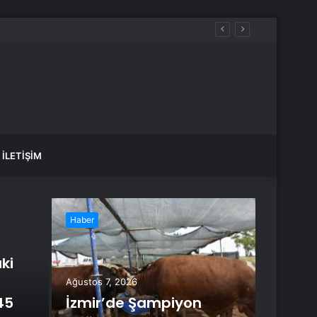
İLETIŞIM
Haber
Haber
ki
Ağustos 7, 2026
45
İzmir’de Şampiyon