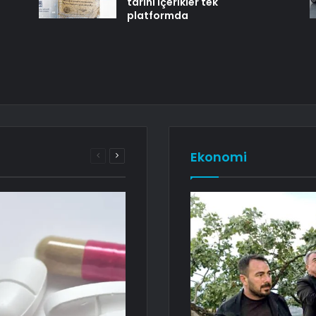
tarihi içerikler tek
platformda
Ekonomi
Önceki
Sonraki
sayfa
sayfa