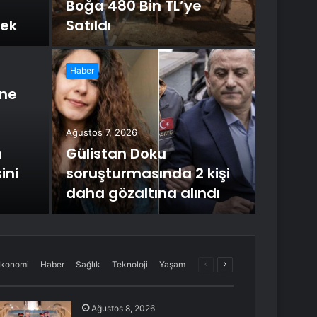
Boğa 480 Bin TL’ye
cek
Satıldı
Haber
ine
Ağustos 7
Tru
Ağustos 7, 2026
Erd
n
Gülistan Doku
ini
soruşturmasında 2 kişi
ABD Başkan
daha gözaltına alındı
Paylaşımı
Önceki
Sonraki
konomi
Haber
Sağlık
Teknoloji
Yaşam
sayfa
sayfa
Ağustos 8, 2026