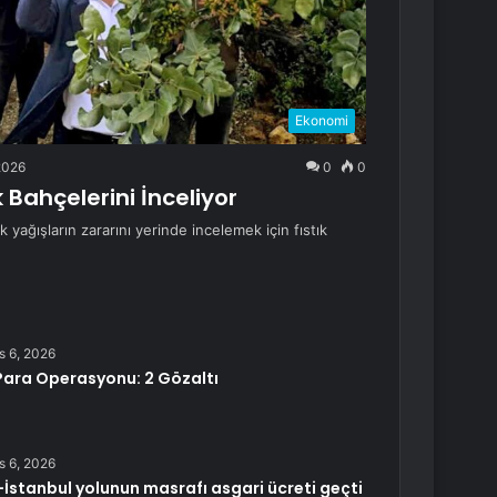
Ekonomi
2026
0
0
 Bahçelerini İnceliyor
yağışların zararını yerinde incelemek için fıstık
s 6, 2026
Para Operasyonu: 2 Gözaltı
s 6, 2026
İstanbul yolunun masrafı asgari ücreti geçti