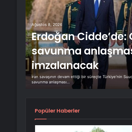
canını
ılar
Ağustos 8, 2026
Erdoğan Cidde’de: 
savunma anlaşma
imzalanacak
ler
İran savaşının devam ettiği bir süreçte Türkiye'nin Suud
çim
savunma anlaşması…
Popüler Haberler