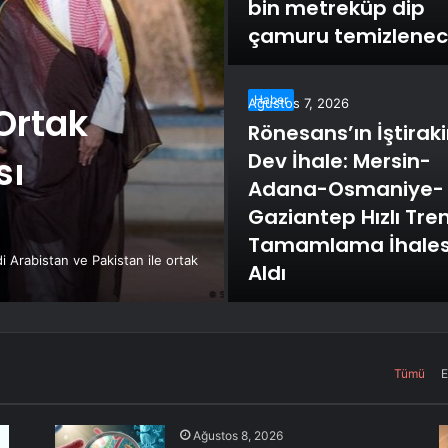
bin metreküp dip
çamuru temizlene
Haber
Ağustos 7, 2026
Ortak
Rönesans’ın İştirak
Dev İhale: Mersin-
sı
Adana-Osmaniye-
Gaziantep Hızlı Tre
Tamamlama İhales
i Arabistan ve Pakistan ile ortak
Aldı
Tümü
E
Ağustos 8, 2026