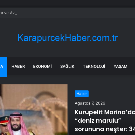
a ve Avrupa başkenti arasında yeni ticaret görüşmeleri yolda
FA
HABER
EKONOMI
SAĞLIK
TEKNOLOJI
YAŞAM
Haber
Ağustos 7, 2026
Kurupelit Marina’da
“deniz marulu”
sorununa neşter: 3