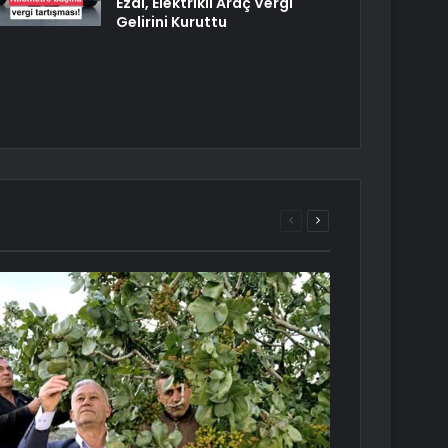
Ezdi, Elektrikli Araç Vergi
Gelirini Kuruttu
Önceki
Sonraki
sayfa
sayfa