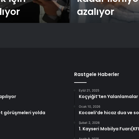
ıyor
azalıyor
Rastgele Haberler
Eylül 21, 2025
apılıyor
Koçyiğit’ten Yalanlamalar v
Ocak 10, 2026
et görüşmeleri yolda
Kocaeli’de hicaz dua ve sol
Şubat 2, 2026
1. Kayseri Mobilya Fuarı(KFF
Aralık 9, 2025