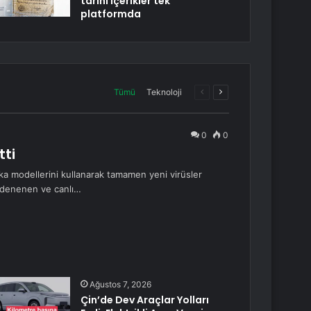
tarihi içerikler tek
platformda
Önceki
Sonraki
Tümü
Teknoloji
sayfa
sayfa
0
0
tti
eka modellerini kullanarak tamamen yeni virüsler
e denenen ve canlı…
Ağustos 7, 2026
Çin’de Dev Araçlar Yolları