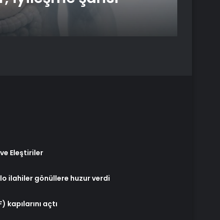
hey
e Eleştiriler
o ilahiler gönüllere huzur verdi
) kapılarını açtı