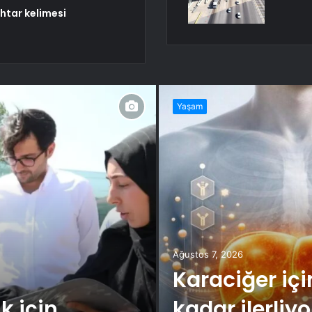
htar kelimesi
Yaşam
Ağustos 7, 2026
Karaciğer için
k için
kadar ilerliyo