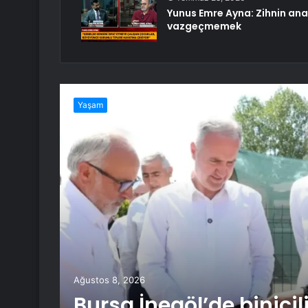
Yunus Emre Ayna: Zihnin ana
vazgeçmemek
Yaşam
nele
Ağustos 8, 2026
nele
Bursa İnegöl’de binicili