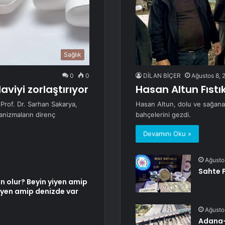
Sağlık
0
0
DİLAN BİÇER
Ağustos 8, 
aviyi zorlaştırıyor
Hasan Altun Fıstık
 Prof. Dr. Sarhan Sakarya,
Hasan Altun, dolu ve sağanak 
ganizmaların direnç
bahçelerini gezdi.
Devamını Oku »
Ağusto
Sahte 
n olur? Beyin yiyen amip
yiyen amip denizde var
Ağusto
Adana-