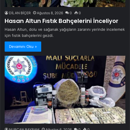
DİLAN BİÇER
Ağustos 8, 2026
0
0
Hasan Altun Fıstık Bahçelerini İnceliyor
Hasan Altun, dolu ve sağanak yağışların zararını yerinde incelemek
için fıstık bahçelerini gezdi.
Devamını Oku »
NURCAN BAYRAM
Ağustos 6, 2026
0
0