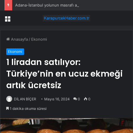
Adana-İstanbul yolunun masrafı asgari ücreti geçti
Menü
Anasayfa
/
Ekonomi
Ekonomi
1 liradan satılıyor:
Türkiye’nin en ucuz ekmeği
artık ücretsiz
DİLAN BİÇER
Mayıs 16, 2024
0
0
1 dakika okuma süresi