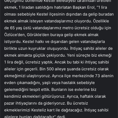
Geçtiğimiz dönemde Kestel Belediyesi tarafından üretilen
ekmek, 1 liradan satıldığını hatırlatan Başkan Erol, “1 lira
olması sebebiyle Kestel ilçesinin dışından da gelip buradan
ekmek almak isteyen vatandaşlarımız oluyordu. Özellikle
de 65 yaş üstü vatandaşlarımız metro ücretsiz olduğu için
Özlüce’den, Görükle’den buraya gelip ekmek almak
istiyordu. Kestel halkı ve dışarıdan gelen vatandaşlarla
birlikte uzun kuyruklar oluşuyordu. İhtiyaç sahibi aileler de
ekmek almakta güçlük çekiyordu. Yeni süreçte biz ekmeği
1 lira değil, ücretsiz yaptık. Ancak bu tabi ki ihtiyaç sahibi
aileler için geçerli. Bin 500 aileye şuanda ücretsiz olarak
ekmeğimizi ulaştırıyoruz. Ayrıca ilçe merkezinde 73 ailenin
evden çıkamadığını, yaşlı veya hastalık sebebiyle
gelemediğini tespit ettik. Bunların ise evlerine biz
kendimiz ekmekleri götürüyoruz. Ayrıca, haftalık olarak
pazar ihtiyaçlarını da gideriyoruz. Bu ücretsiz
ekmeklerimizi Kesteliz kart ile dağıtacağız. İhtiyaç sahibi
ailelere bunları dağıtacağız” dedi.