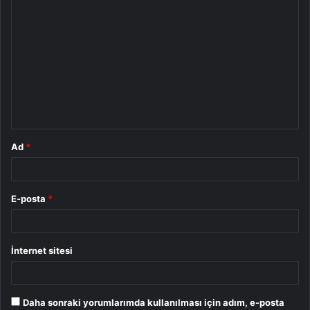
Y
o
r
u
m
*
Ad
*
E-posta
*
İnternet sitesi
Daha sonraki yorumlarımda kullanılması için adım, e-posta