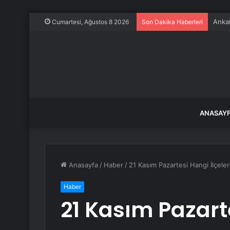
Ankar
Cumartesi, Ağustos 8 2026
Son Dakika Haberleri
ANASAY
Anasayfa
/
Haber
/
21 Kasım Pazartesi Hangi İlçelerd
Haber
21 Kasım Pazart