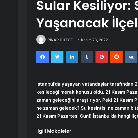
Sular Kesiliyor: 
Yaşanacak İlçele
PINAR DÜZCE
Kasım 23, 2022
Facebook
Twitter
LinkedIn
Tumblr
Pinterest
Reddit
İstanbul’da yaşayan vatandaşlar tarafından 21
kesileceği merak konusu oldu. 21 Kasım Pazart
zaman geleceğini araştırıyor. Peki 21 Kasım P
ne zaman gelecek? Su kesintisi ne zaman bit
21 Kasım Pazartesi Günü İstanbul’da hangi ilç
İlgili Makaleler