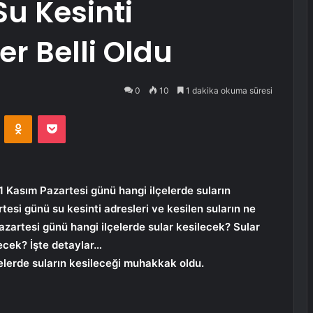
Su Kesinti
r Belli Oldu
0
10
1 dakika okuma süresi
VKontakte
Odnoklassniki
Pocket
 Kasım Pazartesi günü hangi ilçelerde suların
esi günü su kesinti adresleri ve kesilen suların ne
azartesi günü hangi ilçelerde sular kesilecek? Sular
ecek? İşte detaylar…
elerde suların kesileceği muhakkak oldu.