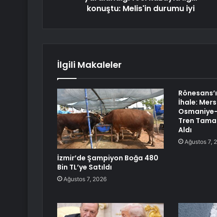
konuştu: Melis'in durumu iyi
İlgili Makaleler
Rönesans’ı
İhale: Mer
Osmaniye-
Tren Tama
Aldı
Ağustos 7, 
İzmir’de Şampiyon Boğa 480
Bin TL’ye Satıldı
Ağustos 7, 2026