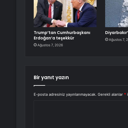
Trump’tan Cumhurbaşkanı
Diyarbakır
Erdoğan’a teşekkür
Ağustos 7, 
Ağustos 7, 2026
Bir yanıt yazın
E-posta adresiniz yayınlanmayacak.
Gerekli alanlar
*
i
Y
o
r