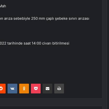
 Mah
n arıza sebebiyle 250 mm çaplı şebeke sınırı arızası
022 tarihinde saat 14:00 civarı bitirilmesi
erest
Reddit
VKontakte
Odnoklassniki
Pocket
E-Posta ile paylaş
Yazdır