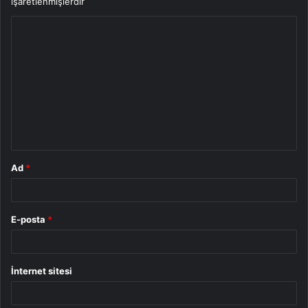
işaretlenmişlerdir
Y
o
r
u
m
*
Ad
*
E-posta
*
İnternet sitesi