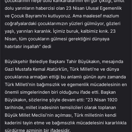
çocuklarının neşe dolu kahkahalarının en gür çıktığı, umut
dolu yarınların habercisi olan 23 Nisan Ulusal Egemenlik
ve Çocuk Bayramı’nı kutluyoruz. Ama maalesef mazlum
coğrafyalardaki çocuklarımızın yüzleri gülmüyor, gözleri
yaşlı, yarınları karanlık. İçimiz buruk, kalbimiz kırık. 23
Nisan, tüm çocukların gülmesi gerektiğini dünyaya
hatırlatır inşallah” dedi
Büyükşehir Belediye Başkanı Tahir Büyükakın, mesajında
Gazi Mustafa Kemal Atatürk’ün, Türk Milleti’ne ve dünya
çocuklarına armağan ettiği bu anlamlı günün aynı zamanda
Türk Milleti’nin bağımsızlık ve egemenlik mücadelesinin en
önemli simgelerinden biri olduğunu ifade etti. Başkan
Büyükakın, sözlerine şöyle devam etti: “23 Nisan 1920
tarihinde, millet iradesinin temsilcileri olarak toplanan
Büyük Millet Meclisi’nin açılması, Türk milletinin kendi
kaderini tayin etme ve bağımsızlık mücadelesini kararlılıkla
sürdürme azminin bir ifadesidir.