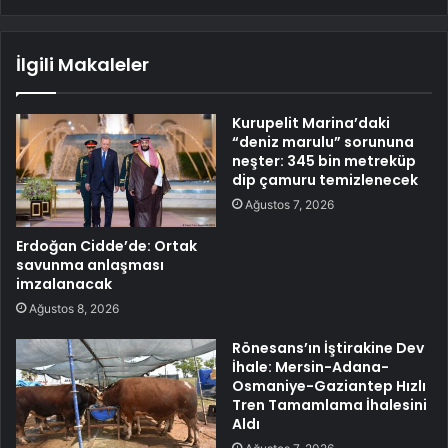
İlgili Makaleler
Kurupelit Marina’daki
“deniz marulu” sorununa
neşter: 345 bin metreküp
dip çamuru temizlenecek
Ağustos 7, 2026
Erdoğan Cidde’de: Ortak
savunma anlaşması
imzalanacak
Ağustos 8, 2026
Rönesans’ın İştirakine Dev
İhale: Mersin-Adana-
Osmaniye-Gaziantep Hızlı
Tren Tamamlama İhalesini
Aldı