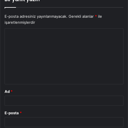
E-posta adresiniz yayınlanmayacak.
Gerekli alanlar
*
ile
işaretlenmişlerdir
Y
o
r
u
m
*
Ad
*
E-posta
*