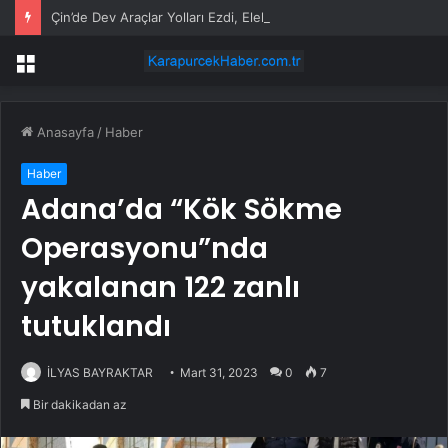
Çin’de Dev Araçlar Yolları Ezdi, Elektrikli Araç Vergi Gelirini Kuruttu
Menü
Anasayfa
/
Haber
Haber
Adana’da “Kök Sökme
Operasyonu”nda
yakalanan 122 zanlı
tutuklandı
İLYAS BAYRAKTAR
Mart 31, 2023
0
7
Bir dakikadan az