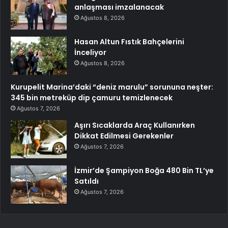
anlaşması imzalanacak
Ağustos 8, 2026
Hasan Altun Fıstık Bahçelerini
İnceliyor
Ağustos 8, 2026
Kurupelit Marina’daki “deniz marulu” sorununa neşter:
345 bin metreküp dip çamuru temizlenecek
Ağustos 7, 2026
Aşırı Sıcaklarda Araç Kullanırken
Dikkat Edilmesi Gerekenler
Ağustos 7, 2026
İzmir’de Şampiyon Boğa 480 Bin TL’ye
Satıldı
Ağustos 7, 2026