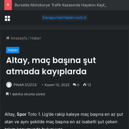
Bursa’da Motokurye Trafik Kazasında Hayatını Kaybetti
Menü
Anasayfa
/
Haber
Haber
Altay, maç başına şut
atmada kayıplarda
PINAR DÜZCE
Kasım 10, 2022
0
12
1 dakika okuma süresi
Altay,
Spor
Toto 1. Lig’de rakip kaleye maç başına en az şut
atan ve aynı şekilde maç başına en az isabetli şut çeken