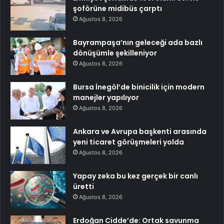
şoförüne midibüs çarptı
Ağustos 8, 2026
Bayrampaşa’nın geleceği ada bazlı
dönüşümle şekilleniyor
Ağustos 8, 2026
Bursa İnegöl’de binicilik için modern
manejler yapılıyor
Ağustos 8, 2026
Ankara ve Avrupa başkenti arasında
yeni ticaret görüşmeleri yolda
Ağustos 8, 2026
Yapay zeka bu kez gerçek bir canlı
üretti
Ağustos 8, 2026
Erdoğan Cidde’de: Ortak savunma