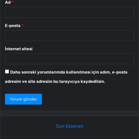
Ad
*
E-posta
*
İnternet sitesi
Daha sonraki yorumlarımda kullanılması için adım, e-posta
adresim ve site adresim bu tarayıcıya kaydedilsin.
Son Eklenen