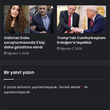
Gülistan Doku
Trump’tan Cumhurbaşkanı
soruşturmasında 2 kişi
Erdoğan’a teşekkür
daha gözaltına alındı
Ağustos 7, 2026
Ağustos 7, 2026
Bir yanıt yazın
E-posta adresiniz yayınlanmayacak.
Gerekli alanlar
*
ile
işaretlenmişlerdir
Y
o