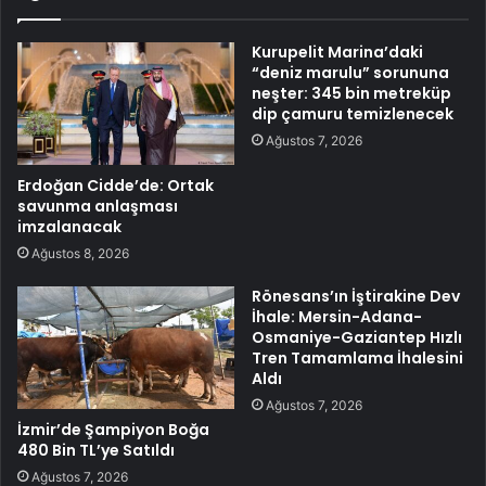
Kurupelit Marina’daki
“deniz marulu” sorununa
neşter: 345 bin metreküp
dip çamuru temizlenecek
Ağustos 7, 2026
Erdoğan Cidde’de: Ortak
savunma anlaşması
imzalanacak
Ağustos 8, 2026
Rönesans’ın İştirakine Dev
İhale: Mersin-Adana-
Osmaniye-Gaziantep Hızlı
Tren Tamamlama İhalesini
Aldı
Ağustos 7, 2026
İzmir’de Şampiyon Boğa
480 Bin TL’ye Satıldı
Ağustos 7, 2026