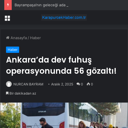
Bayrampaşa’nın geleceği ada bazlı dönüşümle şekilleniyor
Menü
Anasayfa
/
Haber
Haber
Ankara’da dev fuhuş
operasyonunda 56 gözaltı!
NURCAN BAYRAM
Aralık 2, 2025
0
0
Bir dakikadan az