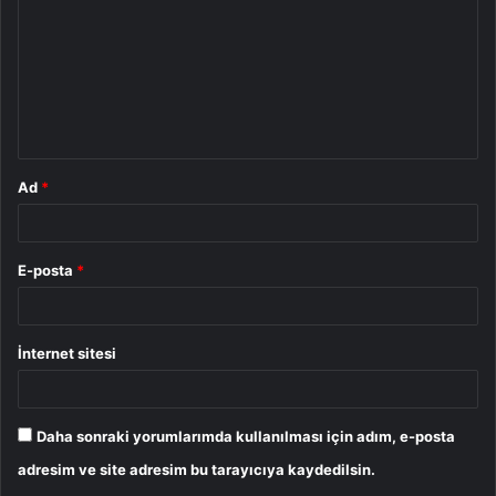
r
u
m
*
Ad
*
E-posta
*
İnternet sitesi
Daha sonraki yorumlarımda kullanılması için adım, e-posta
adresim ve site adresim bu tarayıcıya kaydedilsin.