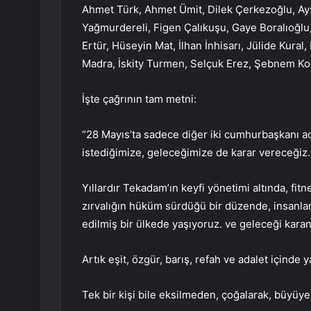
Ahmet Türk, Ahmet Ümit, Dilek Çerkezoğlu, Ay
Yağmurdereli, Figen Çalıkuşu, Gaye Boralıoğlu
Ertür, Hüseyin Mat, İlhan İnhisarı, Jülide Kur
Madra, İskity Turmen, Selçuk Erez, Şebnem Kor
İşte çağrının tam metni:
“28 Mayıs’ta sadece diğer iki cumhurbaşkanı ad
istediğimize, geleceğimize de karar vereceğiz.
Yıllardır Tekadam’ın keyfi yönetimi altında, fitn
zırvalığın hüküm sürdüğü bir düzende, insanlar
edilmiş bir ülkede yaşıyoruz. ve geleceği karan
Artık eşit, özgür, barış, refah ve adalet içind
Tek bir kişi bile eksilmeden, çoğalarak, büyüy