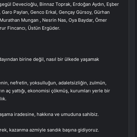
şegül Devecioğlu, Binnaz Toprak, Erdoğan Aydın, Eşber
, Garo Paylan, Genco Erkal, Gençay Gürsoy, Gürhan
al, Murathan Mungan , Nesrin Nas, Oya Baydar, Ömer
ur Fincancı, Üstün Ergüder.
ayından birine değil, nasıl bir ülkede yaşamak
enin, nefretin, yoksulluğun, adaletsizliğin, zulmün,
ın aç yattığı, ekonomisi çökmüş, kurumları yerle bir
lık.
e yaşama iradesine, hakkına ve umuduna sahibiz.
erek, kazanma azmiyle sandık başına gidiyoruz.