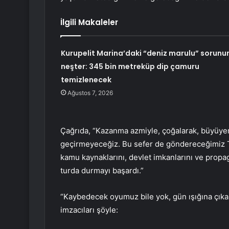
İlgili Makaleler
Kurupelit Marina’daki “deniz marulu” sorunu
neşter: 345 bin metreküp dip çamuru
temizlenecek
Ağustos 7, 2026
Çağrıda, “Kazanma azmiyle, çoğalarak, büyüyer
geçirmeyeceğiz. Bu sefer de göndereceğimiz Te
kamu kaynaklarını, devlet imkanlarını ve prop
turda durmayı başardı.”
“Kaybedecek oyumuz bile yok, gün ışığına çıkar
imzacıları şöyle: