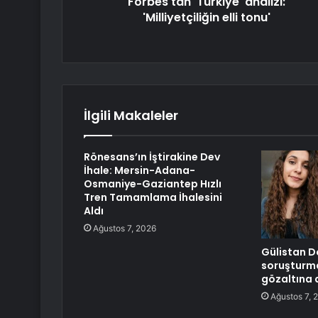
Forbes'tan 'Türkiye' analizi:
'Milliyetçiliğin elli tonu'
İlgili Makaleler
Rönesans’ın İştirakine Dev
İhale: Mersin-Adana-
Osmaniye-Gaziantep Hızlı
Tren Tamamlama İhalesini
Aldı
Ağustos 7, 2026
Gülistan D
soruşturma
gözaltına a
Ağustos 7, 