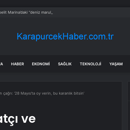
elit Marina’daki “deniz marulu” sorununa neşter: 345 bin metreküp dip
FA
HABER
EKONOMI
SAĞLIK
TEKNOLOJI
YAŞAM
 çağrı: ’28 Mayıs’ta oy verin, bu karanlık bitsin’
tçı ve