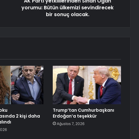
AK Parti yetkililerinden Sinan Ogan
yorumu: Bütün ülkemizi sevindirecek
bir sonuç olacak.
oku
Trump’tan Cumhurbaşkanı
sında 2 kişi daha
Erdoğan’a teşekkür
lındı
Ağustos 7, 2026
2026