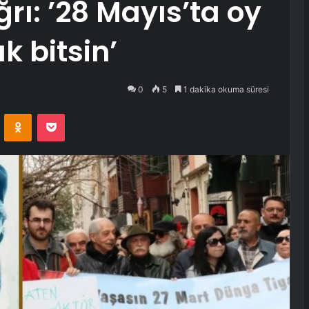
rı: ’28 Mayıs’ta oy
k bitsin’
0
5
1 dakika okuma süresi
VKontakte
Odnoklassniki
Pocket