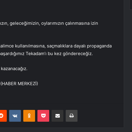
ızın, geleceğimizin, oylarımızın çalınmasına izin
alimce kullanılmasına, saçmalıklara dayalı propaganda
 başardığımız Tekadam’ı bu kez göndereceğiz.
 kazanacağız.
” (HABER MERKEZİ)
erest
Reddit
VKontakte
Odnoklassniki
Pocket
E-Posta ile paylaş
Yazdır