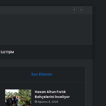
 çamuru temizlenecek
İLETIŞIM
Son Eklenen
Hasan Altun Fıstık
Bahçelerini İnceliyor
Ağustos 8, 2026