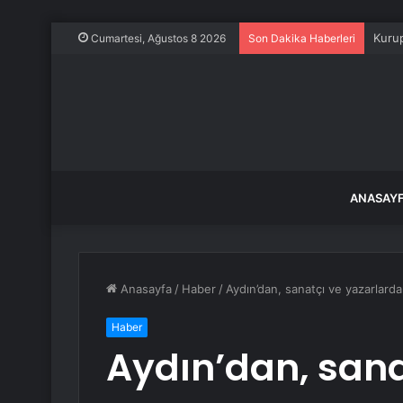
Kurup
Cumartesi, Ağustos 8 2026
Son Dakika Haberleri
ANASAY
Anasayfa
/
Haber
/
Aydın’dan, sanatçı ve yazarlardan
Haber
Aydın’dan, sana