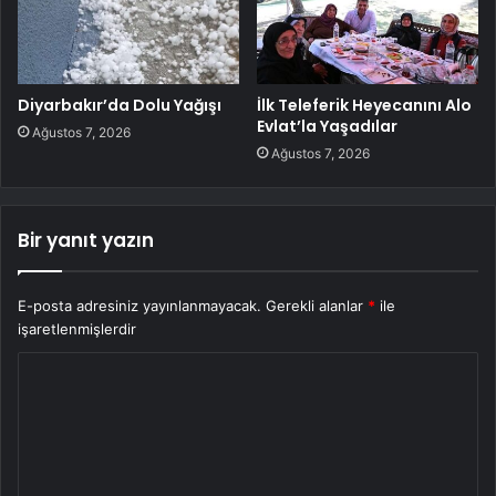
Diyarbakır’da Dolu Yağışı
İlk Teleferik Heyecanını Alo
Evlat’la Yaşadılar
Ağustos 7, 2026
Ağustos 7, 2026
Bir yanıt yazın
E-posta adresiniz yayınlanmayacak.
Gerekli alanlar
*
ile
işaretlenmişlerdir
Y
o
r
u