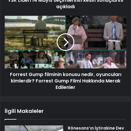
YSK Lideri 14 Mayıs seçimlerinin kesin sonuçlarını
açıkladı
Forrest Gump filminin konusu nedir, oyuncuları
kimlerdir? Forrest Gump Filmi Hakkında Merak
Edilenler
İlgili Makaleler
Rönesans’ın İştirakine Dev