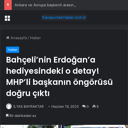
Ankara ve Avrupa başkenti arasında yeni ticaret görüşmeleri yolda
Menü
Anasayfa
/
Haber
Haber
Bahçeli’nin Erdoğan’a
hediyesindeki o detay!
MHP’li başkanın öngörüsü
doğru çıktı
İLYAS BAYRAKTAR
Haziran 19, 2023
0
6
Bir dakikadan az