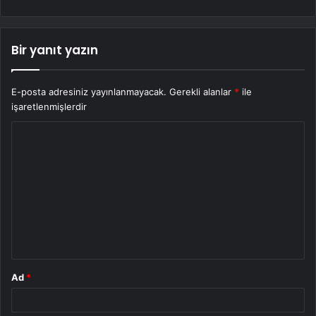
Bir yanıt yazın
E-posta adresiniz yayınlanmayacak.
Gerekli alanlar
*
ile
işaretlenmişlerdir
Y
o
r
u
m
*
Ad
*