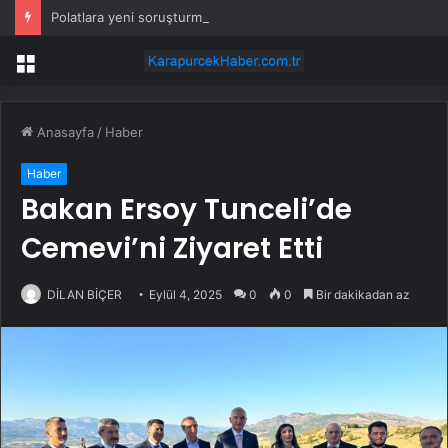
Polatlara yeni soruşturma bu defa ‘ticari dolandırıcılık’
Menü
Anasayfa
/
Haber
Haber
Bakan Ersoy Tunceli’de
Cemevi’ni Ziyaret Etti
DİLAN BİÇER
Eylül 4, 2025
0
0
Bir dakikadan az