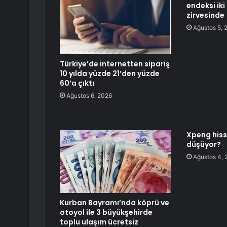
endeksi iki
zirvesinde
Ağustos 5, 
Türkiye’de internetten sipariş
10 yılda yüzde 21’den yüzde
60’a çıktı
Ağustos 6, 2026
Xpeng hiss
düşüyor?
Ağustos 4, 
Kurban Bayramı’nda köprü ve
otoyol ile 3 büyükşehirde
toplu ulaşım ücretsiz