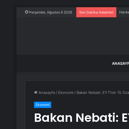
Herke
Perşembe, Ağustos 6 2026
Son Dakika Haberleri
ANASAY
Anasayfa
/
Ekonomi
/
Bakan Nebati: EYT’nin 15 Ocak’
Ekonomi
Bakan Nebati: E