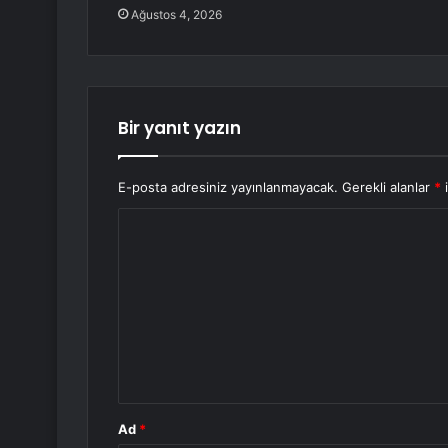
Ağustos 4, 2026
Bir yanıt yazın
E-posta adresiniz yayınlanmayacak.
Gerekli alanlar
*
i
Y
o
r
u
m
*
Ad
*