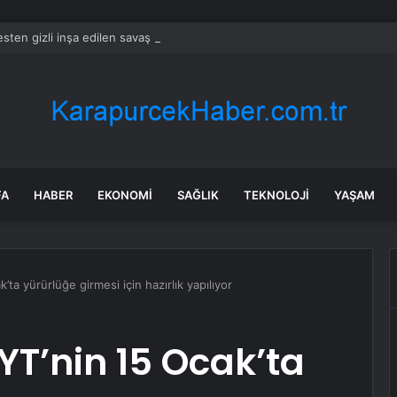
sten gizli inşa edilen savaş makinesi uydu görüntülerine yakalandı
FA
HABER
EKONOMI
SAĞLIK
TEKNOLOJI
YAŞAM
ta yürürlüğe girmesi için hazırlık yapılıyor
YT’nin 15 Ocak’ta