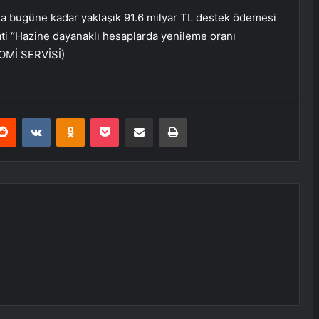
a bugüne kadar yaklaşık 91.6 milyar TL destek ödemesi
bati “Hazine dayanaklı hesaplarda yenileme oranı
NOMİ SERVİSİ)
erest
Reddit
VKontakte
Odnoklassniki
Pocket
E-Posta ile paylaş
Yazdır