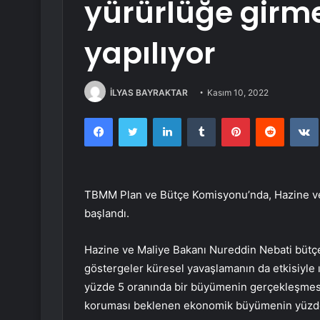
yürürlüğe girmes
yapılıyor
İLYAS BAYRAKTAR
Kasım 10, 2022
Facebook
Twitter
LinkedIn
Tumblr
Pinterest
Reddit
TBMM Plan ve Bütçe Komisyonu’nda, Hazine ve 
başlandı.
Hazine ve Maliye Bakanı Nureddin Nebati bütçe 
göstergeler küresel yavaşlamanın da etkisiyle ı
yüzde 5 oranında bir büyümenin gerçekleşmes
koruması beklenen ekonomik büyümenin yüzde 