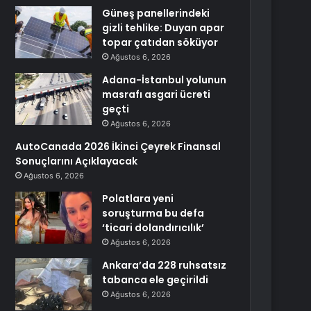
Güneş panellerindeki
gizli tehlike: Duyan apar
topar çatıdan söküyor
Ağustos 6, 2026
Adana-İstanbul yolunun
masrafı asgari ücreti
geçti
Ağustos 6, 2026
AutoCanada 2026 İkinci Çeyrek Finansal
Sonuçlarını Açıklayacak
Ağustos 6, 2026
Polatlara yeni
soruşturma bu defa
‘ticari dolandırıcılık’
Ağustos 6, 2026
Ankara’da 228 ruhsatsız
tabanca ele geçirildi
Ağustos 6, 2026