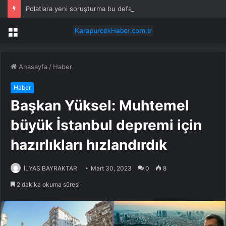
Polatlara yeni soruşturma bu defa ‘ticari dolandırıcılık’
Menü
Anasayfa
/
Haber
Haber
Başkan Yüksel: Muhtemel
büyük İstanbul depremi için
hazırlıkları hızlandırdık
İLYAS BAYRAKTAR
Mart 30, 2023
0
8
2 dakika okuma süresi