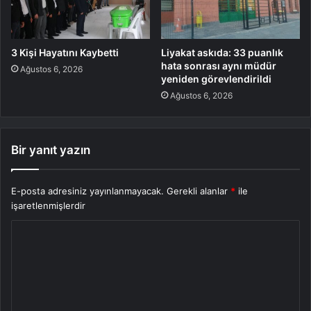
3 Kişi Hayatını Kaybetti
Liyakat askıda: 33 puanlık
hata sonrası aynı müdür
Ağustos 6, 2026
yeniden görevlendirildi
Ağustos 6, 2026
Bir yanıt yazın
E-posta adresiniz yayınlanmayacak.
Gerekli alanlar
*
ile
işaretlenmişlerdir
Y
o
r
u