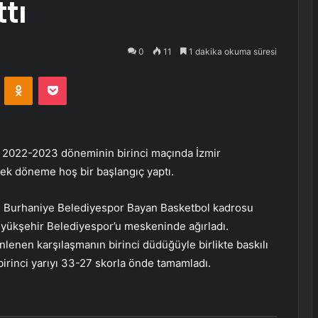
tı
0
11
1 dakika okuma süresi
VKontakte
Odnoklassniki
Pocket
 2022-2023 döneminin birinci maçında İzmir
k döneme hoş bir başlangıç yaptı.
n Burhaniye Belediyespor Bayan Basketbol kadrosu
yükşehir Belediyespor’u meskeninde ağırladı.
enen karşılaşmanın birinci düdüğüyle birlikte baskılı
irinci yarıyı 33-27 skorla önde tamamladı.