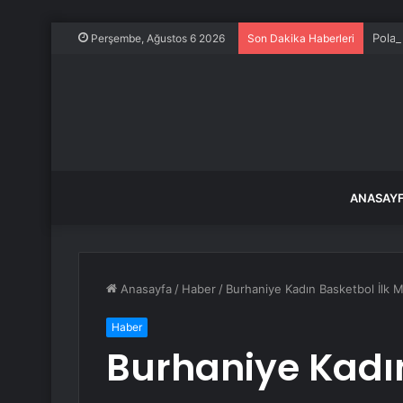
Polat
Perşembe, Ağustos 6 2026
Son Dakika Haberleri
ANASAY
Anasayfa
/
Haber
/
Burhaniye Kadın Basketbol İlk M
Haber
Burhaniye Kadın