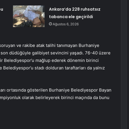
bu
Ankara’da 228 ruhsatsız
tabanca ele geçirildi
Ağustos 6, 2026
koruyan ve rakibe atak talihi tanımayan Burhaniye
son düdüğüyle galibiyet sevincini yaşadı. 76-40 üzere
ehir Belediyespor’u mağlup ederek dönemin birinci
Belediyespor’u stadı dolduran taraftarları da yalnız
oları ortasında gösterilen Burhaniye Belediyespor Bayan
şampiyonluk olarak belirleyerek birinci maçında da bunu