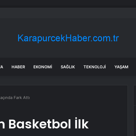
lara yeni soruşturma bu defa ‘ticari dolandırıcılık’
FA
HABER
EKONOMI
SAĞLIK
TEKNOLOJI
YAŞAM
açında Fark Attı
 Basketbol İlk