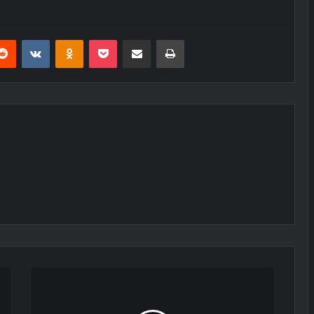
erest
Reddit
VKontakte
Odnoklassniki
Pocket
E-Posta ile paylaş
Yazdır