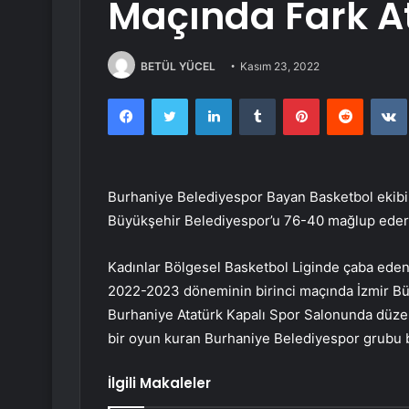
Maçında Fark At
BETÜL YÜCEL
Kasım 23, 2022
Facebook
Twitter
LinkedIn
Tumblr
Pinterest
Reddit
Burhaniye Belediyespor Bayan Basketbol ekibi
Büyükşehir Belediyespor’u 76-40 mağlup edere
Kadınlar Bölgesel Basketbol Liginde çaba ede
2022-2023 döneminin birinci maçında İzmir Bü
Burhaniye Atatürk Kapalı Spor Salonunda düzenl
bir oyun kuran Burhaniye Belediyespor grubu b
İlgili Makaleler