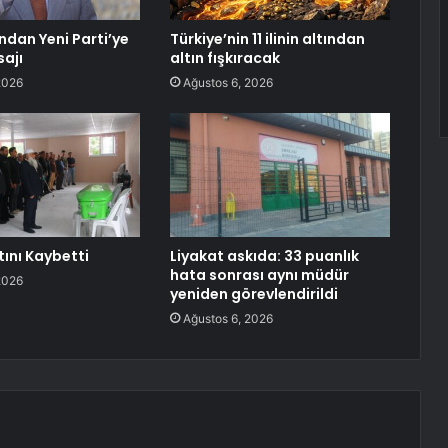
dan Yeni Parti’ye
Türkiye’nin 11 ilinin altından
ajı
altın fışkıracak
2026
Ağustos 6, 2026
tını Kaybetti
Liyakat askıda: 33 puanlık
hata sonrası aynı müdür
2026
yeniden görevlendirildi
Ağustos 6, 2026