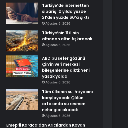
Türkiye’de internetten
sipariş 10 yılda yüzde
21’den yüzde 60’a çıktı
Ağustos 6, 2026
Türkiye’nin 11 ilinin
altından altın fışkıracak
Ağustos 6, 2026
ABD bu sefer gözünü
Çin’in veri merkezi
bileşenlerine dikti: Yeni
yasak yolda
Ağustos 6, 2026
Tüm ülkenin su ihtiyacını
karşılayacak: Çölün
ortasında su resmen
nehir gibi akacak
Ağustos 6, 2026
Emep’li Karaca’dan Arıcılardan Kovan