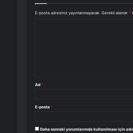
E-posta adresiniz yayınlanmayacak.
Gerekli alanlar
*
i
Y
o
r
u
m
*
Ad
*
E-posta
*
Daha sonraki yorumlarımda kullanılması için adı