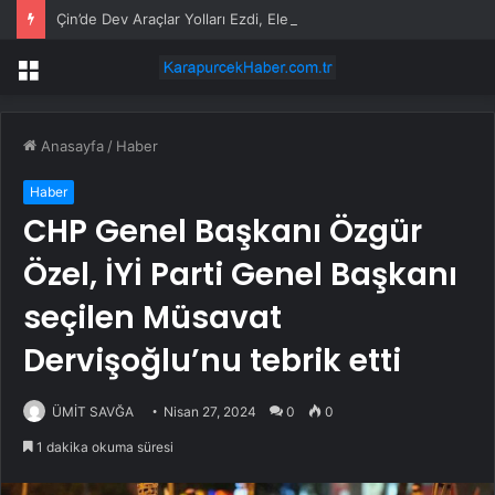
Çin’de Dev Araçlar Yolları Ezdi, Elektrikli Araç Vergi Gelirini Kuruttu
Menü
Anasayfa
/
Haber
Haber
CHP Genel Başkanı Özgür
Özel, İYİ Parti Genel Başkanı
seçilen Müsavat
Dervişoğlu’nu tebrik etti
ÜMİT SAVĞA
Nisan 27, 2024
0
0
1 dakika okuma süresi