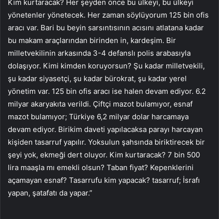
Kim kurtaracak? Her şeyden önce bu ülkeyi, bu ülkeyi
yönetenler yönetecek. Her zaman söylüyorum 125 bin ofis
aracı var. Bari bu beyin sarsıntısının acısını atlatana kadar
bu makam araçlarından birinden in, kardeşim. Bir
milletvekilinin arkasında 3-4 defanslı polis arabasıyla
dolaşıyor. Kimi kimden koruyorsun? Şu kadar milletvekili,
şu kadar siyasetçi, şu kadar bürokrat, şu kadar yerel
yönetim var. 125 bin ofis aracı ise halen devam ediyor. 6.2
milyar akaryakıta verildi. Çiftçi mazot bulamıyor, esnaf
mazot bulamıyor; Türkiye 6,2 milyar dolar harcamaya
devam ediyor. Birikim daveti yapılacaksa parayı harcayan
kişiden tasarruf yapılır. Yoksulun şahsında biriktirecek bir
şeyi yok, ekmeği dert oluyor. Kim kurtaracak? 7 bin 500
lira maaşla mı emekli olsun? Taban fiyat? Kepenklerini
açamayan esnaf? Tasarrufu kim yapacak? tasarruf; İsrafı
yapan, şatafatı da yapar.”