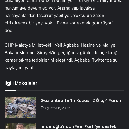
bulamıyor, esnaf benzin bulamıyor; Türkiye 6,2 milyar dolar
harcamaya devam ediyor. Arama yapılacaksa
harcayanlardan tasarruf yapılıyor. Yoksulun zaten
biriktirecek bir şeyi yok… Evine zor ekmek götürüyor”
dedi.
CHP Malatya Milletvekili Veli Ağbaba, Hazine ve Maliye
Bakanı Mehmet Şimşek’in geçtiğimiz günlerde açıkladığı
kemer sıkma tedbirlerini eleştirdi. Ağbaba, Twitter’da şu
paylaşımı yaptı:
İlgili Makaleler
Gaziantep’te Tır Kazası: 2 Ölü, 4 Yaralı
Ağustos 6, 2026
İmamoğlu’ndan Yeni Parti’ye destek