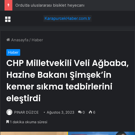
Ordu’da uluslararası bisiklet heyecanı
Menü
Anasayfa
/
Haber
Haber
CHP Milletvekili Veli Ağbaba,
Hazine Bakanı Şimşek’in
kemer sıkma tedbirlerini
eleştirdi
PINAR DÜZCE
Ağustos 3, 2023
0
6
1 dakika okuma süresi