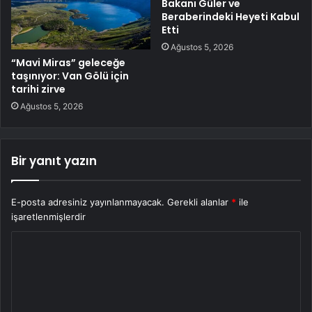
Bakanı Güler ve
Beraberindeki Heyeti Kabul
Etti
Ağustos 5, 2026
“Mavi Miras” geleceğe
taşınıyor: Van Gölü için
tarihi zirve
Ağustos 5, 2026
Bir yanıt yazın
E-posta adresiniz yayınlanmayacak.
Gerekli alanlar
*
ile
işaretlenmişlerdir
Y
o
r
u