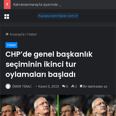
Kahramanmaraş’ta işyerinde yangın
Menü
Anasayfa
/
Haber
Haber
CHP’de genel başkanlık
seçiminin ikinci tur
oylamaları başladı
ÖMER TEMLİ
Kasım 5, 2023
0
2
Bir dakikadan az