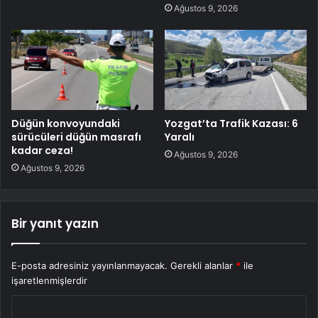
Ağustos 9, 2026
Düğün konvoyundaki
Yozgat’ta Trafik Kazası: 6
sürücüleri düğün masrafı
Yaralı
kadar ceza!
Ağustos 9, 2026
Ağustos 9, 2026
Bir yanıt yazın
E-posta adresiniz yayınlanmayacak.
Gerekli alanlar
*
ile
işaretlenmişlerdir
Y