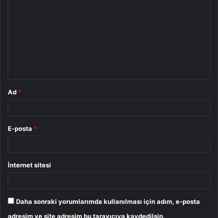
o
r
u
m
*
Ad
*
E-posta
*
İnternet sitesi
Daha sonraki yorumlarımda kullanılması için adım, e-posta
adresim ve site adresim bu tarayıcıya kaydedilsin.