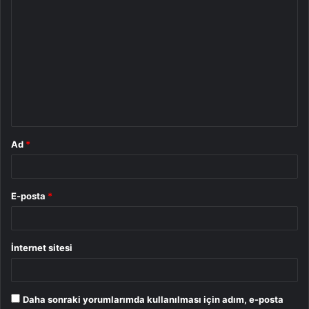
Y
o
r
u
m
*
Ad
*
E-posta
*
İnternet sitesi
Daha sonraki yorumlarımda kullanılması için adım, e-posta