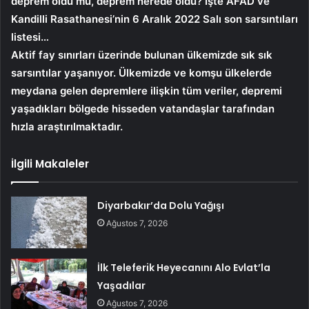
deprem oldu mu, deprem nerede oldu?
İşte AFAD ve
Kandilli Rasathanesi’nin 6 Aralık 2022 Salı son sarsıntıları
listesi…
Aktif fay sınırları üzerinde bulunan ülkemizde sık sık
sarsıntılar yaşanıyor. Ülkemizde ve komşu ülkelerde
meydana gelen depremlere ilişkin tüm veriler, depremi
yaşadıkları bölgede hisseden vatandaşlar tarafından
hızla araştırılmaktadır.
İlgili Makaleler
Diyarbakır’da Dolu Yağışı
Ağustos 7, 2026
İlk Teleferik Heyecanını Alo Evlat’la
Yaşadılar
Ağustos 7, 2026