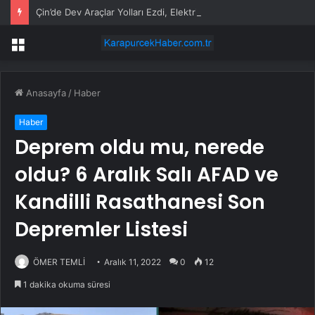
Çin’de Dev Araçlar Yolları Ezdi, Elektrikli Araç Vergi Gelirini Kuruttu
Menü
Anasayfa
/
Haber
Haber
Deprem oldu mu, nerede
oldu? 6 Aralık Salı AFAD ve
Kandilli Rasathanesi Son
Depremler Listesi
ÖMER TEMLİ
Aralık 11, 2022
0
12
1 dakika okuma süresi