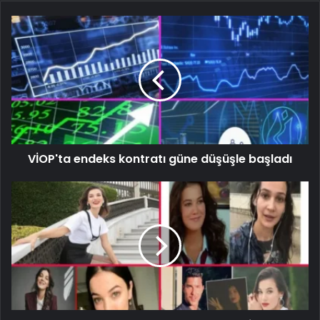
VİOP'ta endeks kontratı güne düşüşle başladı