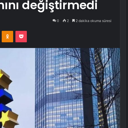
anını değiştirmedi
0
2
2 dakika okuma süresi
VKontakte
Odnoklassniki
Pocket