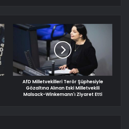
AfD Milletvekilleri Terör Şüphesiyle
Gözaltına Alınan Eski Milletvekili
Malsack-Winkemann'ı Ziyaret Etti