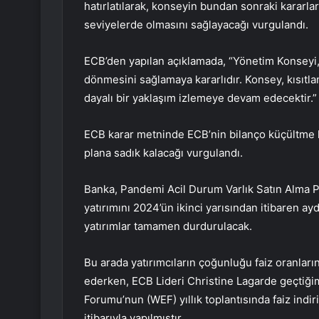
hatırlatılarak, konseyin bundan sonraki kararların
seviyelerde olmasını sağlayacağı vurgulandı.
ECB’den yapılan açıklamada, “Yönetim Konseyi
dönmesini sağlamaya kararlıdır. Konsey, kısıtla
dayalı bir yaklaşım izlemeye devam edecektir.” 
ECB karar metninde ECB’nin bilanço küçültme k
plana sadık kalacağı vurgulandı.
Banka, Pandemi Acil Durum Varlık Satın Alma P
yatırımını 2024’ün ikinci yarısından itibaren a
yatırımlar tamamen durdurulacak.
Bu arada yatırımcıların çoğunluğu faiz oranları
ederken, ECB Lideri Christine Lagarde geçtiğ
Forumu’nun (WEF) yıllık toplantısında faiz ind
itibarıyla yapılmıştır.