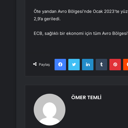
Öte yandan Avro Bölgesi’nde Ocak 2023’te yüzde
2,9’a geriledi.
ECB, sağlıklı bir ekonomi için tüm Avro Bölges
Facebook
Twitter
LinkedIn
Tumblr
Pint
Paylaş
ÖMER TEMLİ