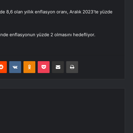
 8,6 olan yıllık enflasyon oranı, Aralık 2023’te yüzde
i’nde enflasyonun yüzde 2 olmasını hedefliyor.
erest
Reddit
VKontakte
Odnoklassniki
Pocket
E-Posta ile paylaş
Yazdır