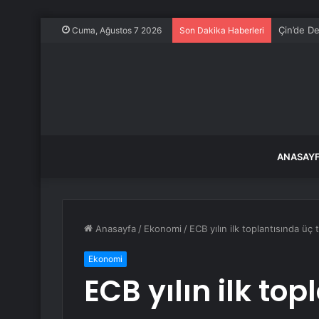
Çin’de De
Cuma, Ağustos 7 2026
Son Dakika Haberleri
ANASAY
Anasayfa
/
Ekonomi
/
ECB yılın ilk toplantısında üç 
Ekonomi
ECB yılın ilk to