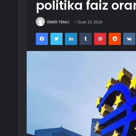
politika faiz or
ÖMER TEMLİ
Ocak 25, 2024
Facebook
Twitter
LinkedIn
Tumblr
Pinterest
Reddit