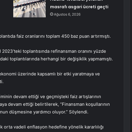
masrafı asgari ücreti geçti
Ağustos 6, 2026
ntıda faiz oranlarını toplam 450 baz puan artırmıştı.
l 2023’teki toplantısında refinansman oranını yüzde
daki toplantılarında herhangi bir değişiklik yapmamıştı.
l ekonomi üzerinde kapsamlı bir etki yaratmaya ve
i.
inin devam ettiği ve geçmişteki faiz artışlarının
aya devam ettiği belirtilerek, “Finansman koşullarının
yonun düşmesine yardımcı oluyor.” Söylendi.
 orta vadeli enflasyon hedefine yönelik kararlılığı