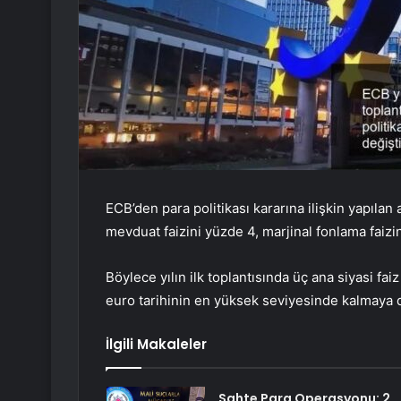
ECB’den para politikası kararına ilişkin yapıla
mevduat faizini yüzde 4, marjinal fonlama faizini
Böylece yılın ilk toplantısında üç ana siyasi fai
euro tarihinin en yüksek seviyesinde kalmaya 
İlgili Makaleler
Sahte Para Operasyonu: 2