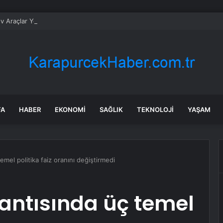
v Araçlar Yolları Ezdi, Elektrikli Araç Vergi Gelirini Kuruttu
FA
HABER
EKONOMI
SAĞLIK
TEKNOLOJI
YAŞAM
temel politika faiz oranını değiştirmedi
plantısında üç temel