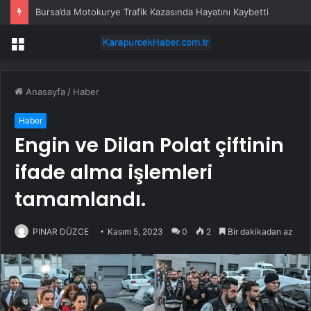
Bursa’da Motokurye Trafik Kazasında Hayatını Kaybetti
Menü
Anasayfa
/
Haber
Haber
Engin ve Dilan Polat çiftinin
ifade alma işlemleri
tamamlandı.
PINAR DÜZCE
Kasım 5, 2023
0
2
Bir dakikadan az