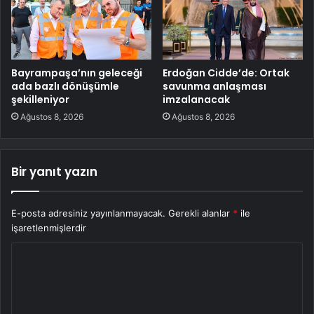
Bayrampaşa’nın geleceği
Erdoğan Cidde’de: Ortak
ada bazlı dönüşümle
savunma anlaşması
şekilleniyor
imzalanacak
Ağustos 8, 2026
Ağustos 8, 2026
Bir yanıt yazın
E-posta adresiniz yayınlanmayacak.
Gerekli alanlar
*
ile
işaretlenmişlerdir
Y
o
r