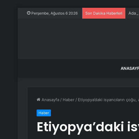
Adana
Perşembe, Ağustos 6 2026
Son Dakika Haberleri
ANASAY
Anasayfa
/
Haber
/
Etiyopya’daki isyancıların çoğu
Haber
Etiyopya’daki i