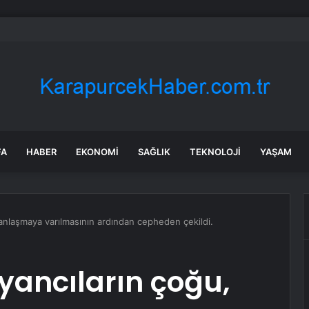
-İstanbul yolunun masrafı asgari ücreti geçti
FA
HABER
EKONOMI
SAĞLIK
TEKNOLOJI
YAŞAM
, anlaşmaya varılmasının ardından cepheden çekildi.
syancıların çoğu,