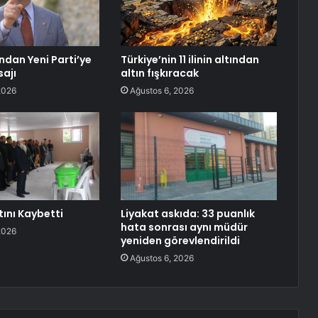
dan Yeni Parti’ye
Türkiye’nin 11 ilinin altından
ajı
altın fışkıracak
2026
Ağustos 6, 2026
tını Kaybetti
Liyakat askıda: 33 puanlık
hata sonrası aynı müdür
2026
yeniden görevlendirildi
Ağustos 6, 2026