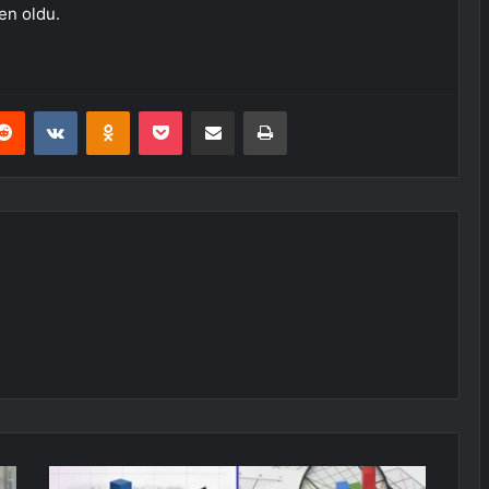
en oldu.
erest
Reddit
VKontakte
Odnoklassniki
Pocket
E-Posta ile paylaş
Yazdır