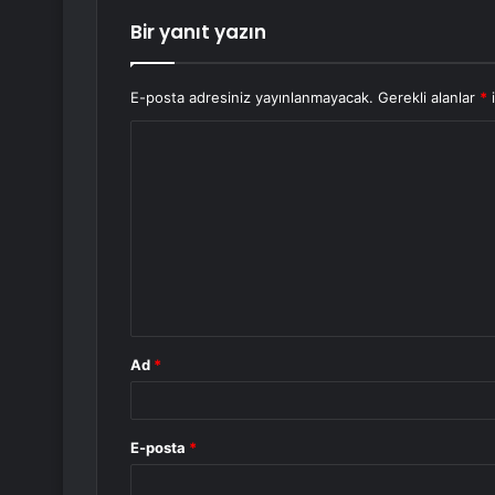
Bir yanıt yazın
E-posta adresiniz yayınlanmayacak.
Gerekli alanlar
*
i
Y
o
r
u
m
*
Ad
*
E-posta
*