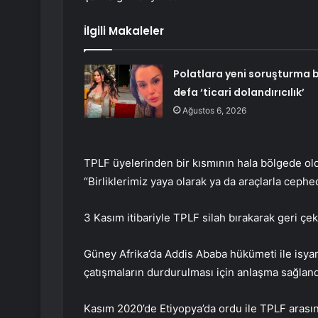
İlgili Makaleler
Polatlara yeni soruşturma 
defa ‘ticari dolandırıcılık’
Ağustos 6, 2026
TPLF üyelerinden bir kısmının hala bölgede old
“Birliklerimiz yaya olarak ya da araçlarla ceph
3 Kasım itibariyle TPLF silah bırakarak geri çe
Güney Afrika’da Addis Ababa hükümeti ile isya
çatışmaların durdurulması için anlaşma sağland
Kasım 2020’de Etiyopya’da ordu ile TPLF arası