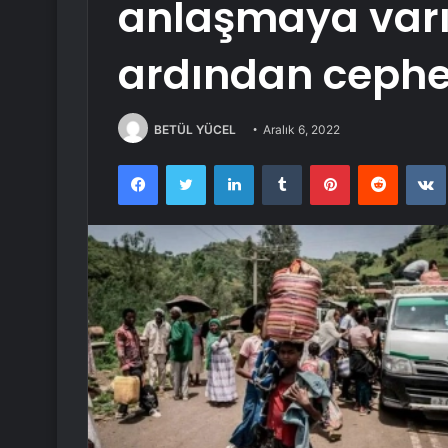
anlaşmaya varı
ardından cephed
BETÜL YÜCEL
Aralık 6, 2022
Facebook
Twitter
LinkedIn
Tumblr
Pinterest
Reddit