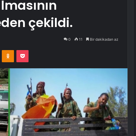
lmasının
en çekildi.
0
11
Bir dakikadan az
VKontakte
Odnoklassniki
Pocket