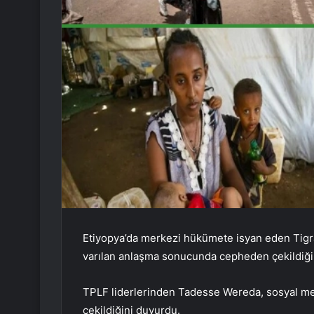
Etiyopya’da merkezi hükümete isyan eden Tigray
varılan anlaşma sonucunda cepheden çekildiği b
TPLF liderlerinden Tadesse Wereda, sosyal me
çekildiğini duyurdu.