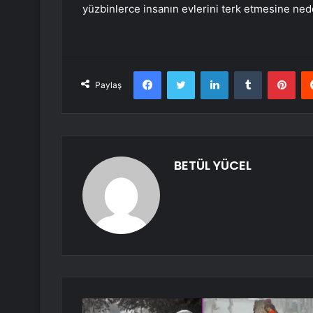
yüzbinlerce insanın evlerini terk etmesine ned
Facebook
Twitter
LinkedIn
Tumblr
Pint
Paylaş
BETÜL YÜCEL