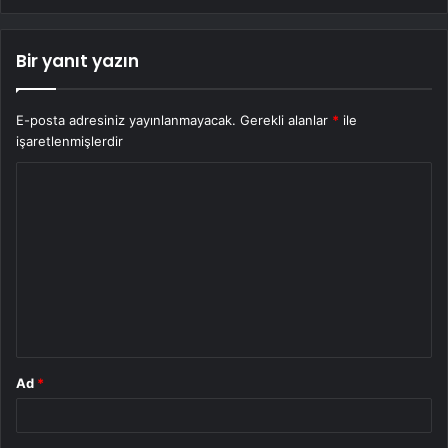
Bir yanıt yazın
E-posta adresiniz yayınlanmayacak.
Gerekli alanlar
*
ile
işaretlenmişlerdir
Y
o
r
u
m
*
Ad
*