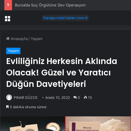
Bayburt Gazeteciler Cemiyeti’nde Seçim
Menü
Anasayfa
/
Yaşam
Yaşam
Evliliğiniz Herkesin Aklında
Olacak! Güzel ve Yaratıcı
Düğün Davetiyeleri
PINAR DÜZCE
Aralık 10, 2022
0
15
3 dakika okuma süresi