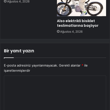
Ağustos 4, 2026
Also elektrikli bisiklet
teslimatlarına başlıyor
Ağustos 4, 2026
Bir yanıt yazın
E-posta adresiniz yayınlanmayacak.
Gerekli alanlar
*
ile
işaretlenmişlerdir
Y
o
r
u
m