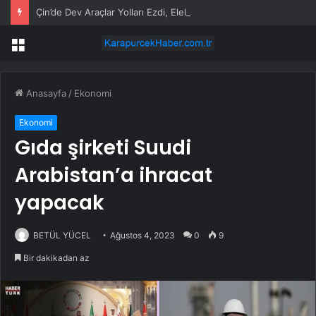
Çin’de Dev Araçlar Yolları Ezdi, Elektrikli Araç Vergi Gelirini Kuruttu
Menü
Anasayfa
/
Ekonomi
Ekonomi
Gıda şirketi Suudi
Arabistan’a ihracat
yapacak
BETÜL YÜCEL
Ağustos 4, 2023
0
9
Bir dakikadan az