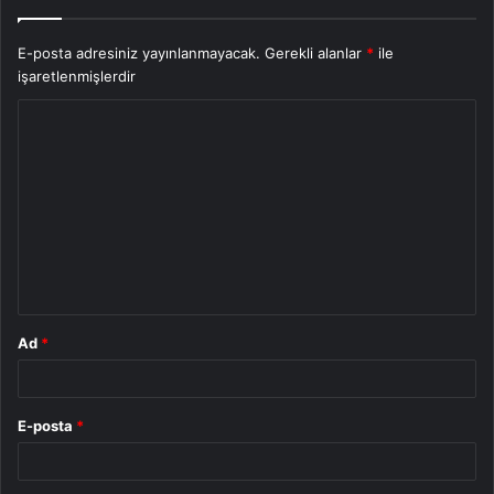
E-posta adresiniz yayınlanmayacak.
Gerekli alanlar
*
ile
işaretlenmişlerdir
Y
o
r
u
m
*
Ad
*
E-posta
*