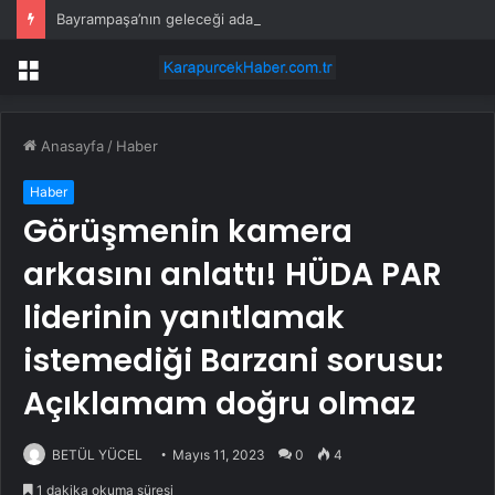
Bayrampaşa’nın geleceği ada bazlı dönüşümle şekilleniyor
Menü
Anasayfa
/
Haber
Haber
Görüşmenin kamera
arkasını anlattı! HÜDA PAR
liderinin yanıtlamak
istemediği Barzani sorusu:
Açıklamam doğru olmaz
BETÜL YÜCEL
Mayıs 11, 2023
0
4
1 dakika okuma süresi