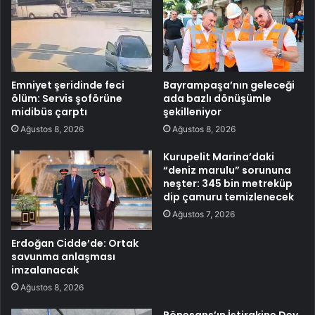
Emniyet şeridinde feci
Bayrampaşa’nın geleceği
ölüm: Servis şoförüne
ada bazlı dönüşümle
midibüs çarptı
şekilleniyor
Ağustos 8, 2026
Ağustos 8, 2026
Kurupelit Marina’daki
“deniz marulu” sorununa
neşter: 345 bin metreküp
dip çamuru temizlenecek
Ağustos 7, 2026
Erdoğan Cidde’de: Ortak
savunma anlaşması
imzalanacak
Ağustos 8, 2026
Rönesans’ın İştirakine Dev