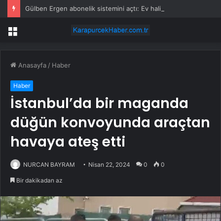
Gülben Ergen abonelik sistemini açtı: Ev halimdeyim, samimiyim
Menü
Anasayfa
/
Haber
Haber
İstanbul’da bir maganda
düğün konvoyunda araçtan
havaya ateş etti
NURCAN BAYRAM
Nisan 22, 2024
0
0
Bir dakikadan az