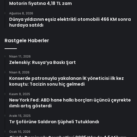
Motorin fiyatına 4,18 TL zam
Ağustos 8, 2026
Dünya yıldızının eşsiz elektrikli otomobili 466 KM sonra
hurdaya satıldı
Rastgele Haberler
Nisan 11, 2026
Zelenskiy: Rusya’ya Baskı Şart
Nisan 8, 2026
Konserde patronuyla yakalanan İK yöneticisi ilk kez
konuştu: Tacizin sonu hiç gelmedi
Kasım 9, 2025
New York Fed: ABD hane halkı borçları üçüncü çeyrekte
ılımlı artış gösterdi
Aralık 15, 2025
Tır Şoförüne Saldıran Şüpheli Tutuklandı
Ocak 10, 2026