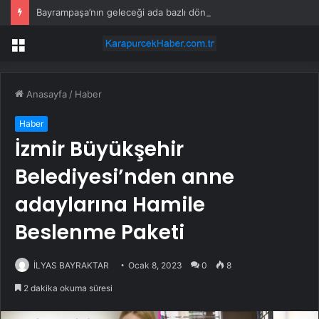
Bayrampaşa’nın geleceği ada bazlı dönüşümle şekilleniyor
Menü
Anasayfa
/
Haber
Haber
İzmir Büyükşehir
Belediyesi’nden anne
adaylarına Hamile
Beslenme Paketi
İLYAS BAYRAKTAR
Ocak 8, 2023
0
8
2 dakika okuma süresi