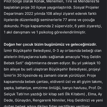
Pilot bölge olarak Konak, Menemen, Tire ve Menderes’te
başlatılan proje 30 ilçeye yaygınlaştırıldı. Sosyal Projeler
Departmanı 2022 yılında 108 aileyi ziyaret ederek farklı
ilçelerde düzenlediği seminerlerle 77 anne ve çocuğa
dokundu. Proje kapsamında 2 süpervizör, 6 yatılı ziyaretçi,
1 akıl danışmanı ve 1 psikolog görevlendirilmiştir.
Doğan her çocuk bizim bugünümüz ve geleceğimizdir.
İzmir Büyükşehir Belediyesi, 0-3 ay ortasında bebeği olan
ailelerin ihtiyaçlarına katkı sağlamak amacıyla “Hoş Geldin
Bebek Seti” dağıtımlarına devam ediyor. Bu yıl yaklaşık 10
bin aileye bu seti ulaştıran Büyükşehir Belediyesi, projeyi
İzmir’in 30 ilçesinde eş zamanlı olarak yürütüyor. Proje
kapsamında bebek çantası, eldivenli üst ve alt giyim takımı,
şapka, battaniye, emzirme önlüğü, banyo havlusu, Prof. Dr.
Selçuk Tatlı’nın yazdığı bir kitap seti (İlk Kitabım) , Elma, Ay
Dede, Günaydın, Rengarenk Ninniler, Hoş Geldiniz) ve yeni
doğan bebek adına dikilen fidan sertifikası veriliyor.