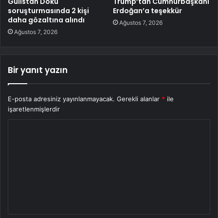
Gülistan Doku
Trump’tan Cumhurbaşkanı
soruşturmasında 2 kişi
Erdoğan’a teşekkür
daha gözaltına alındı
Ağustos 7, 2026
Ağustos 7, 2026
Bir yanıt yazın
E-posta adresiniz yayınlanmayacak.
Gerekli alanlar
*
ile
işaretlenmişlerdir
Y
o
r
u
m
*