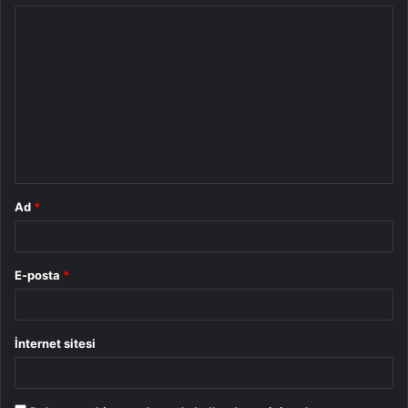
Y
o
r
u
m
*
Ad
*
E-posta
*
İnternet sitesi