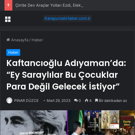
Çin’de Dev Araçlar Yolları Ezdi, Elektrikli Araç Vergi Gelirini Kuruttu
Menü
Anasayfa
/
Haber
Haber
Kaftancıoğlu Adıyaman’da:
“Ey Saraylılar Bu Çocuklar
Para Değil Gelecek İstiyor”
PINAR DÜZCE
Mart 29, 2023
0
4
Bir dakikadan az