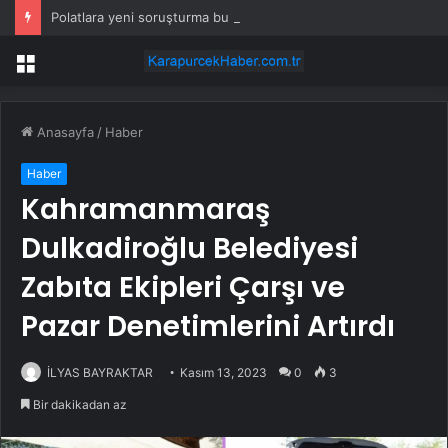
Polatlara yeni soruşturma bu defa ‘ticari dolandırıcılık’
Menü
Anasayfa
/
Haber
Haber
Kahramanmaraş
Dulkadiroğlu Belediyesi
Zabıta Ekipleri Çarşı ve
Pazar Denetimlerini Artırdı
İLYAS BAYRAKTAR
Kasım 13, 2023
0
3
Bir dakikadan az