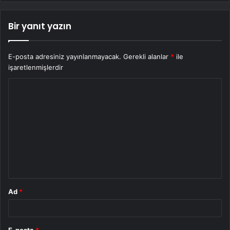
Bir yanıt yazın
E-posta adresiniz yayınlanmayacak.
Gerekli alanlar
*
ile
işaretlenmişlerdir
Y
o
r
u
m
*
Ad
*