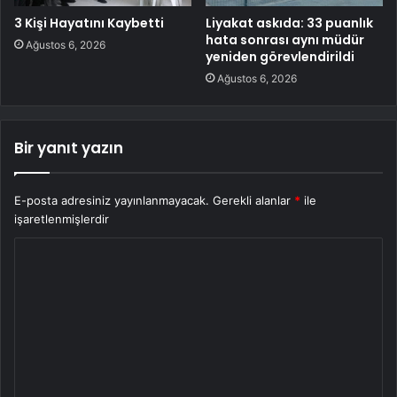
3 Kişi Hayatını Kaybetti
Liyakat askıda: 33 puanlık
hata sonrası aynı müdür
Ağustos 6, 2026
yeniden görevlendirildi
Ağustos 6, 2026
Bir yanıt yazın
E-posta adresiniz yayınlanmayacak.
Gerekli alanlar
*
ile
işaretlenmişlerdir
Y
o
r
u
m
*