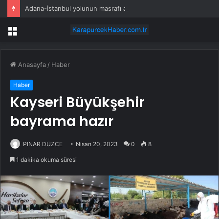
Adana-İstanbul yolunun masrafı asgari ücreti geçti
Menü
Anasayfa
/
Haber
Haber
Kayseri Büyükşehir
bayrama hazır
PINAR DÜZCE
Nisan 20, 2023
0
8
1 dakika okuma süresi