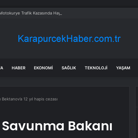
Motokurye Trafik Kazasında Hayatını Kaybetti
FA
HABER
EKONOMI
SAĞLIK
TEKNOLOJI
YAŞAM
Bektanov’a 12 yıl hapis cezası
i Savunma Bakanı