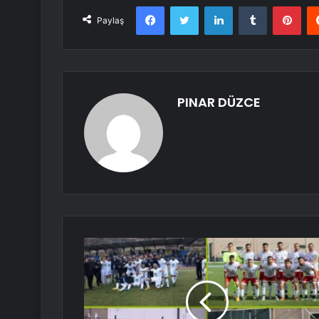
Facebook
Twitter
LinkedIn
Tumblr
Pint
Paylaş
PINAR DÜZCE