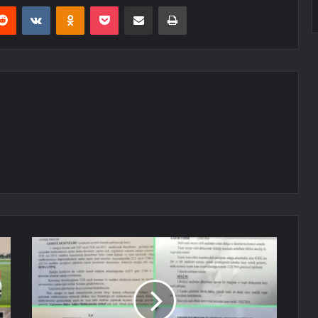
erest
Reddit
VKontakte
Odnoklassniki
Pocket
E-Posta ile paylaş
Yazdır