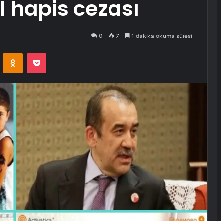
l hapis cezası
0
7
1 dakika okuma süresi
VKontakte
Odnoklassniki
Pocket