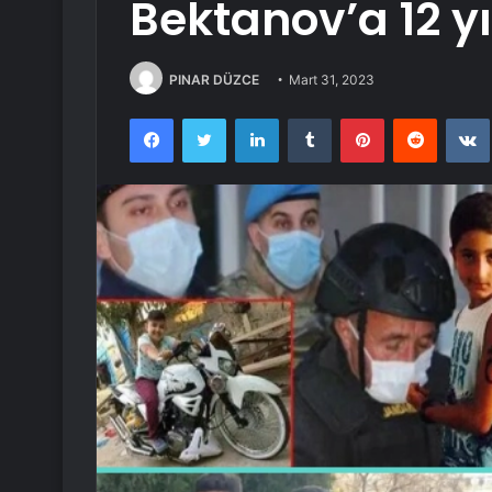
Bektanov’a 12 yı
PINAR DÜZCE
Mart 31, 2023
Facebook
Twitter
LinkedIn
Tumblr
Pinterest
Reddit