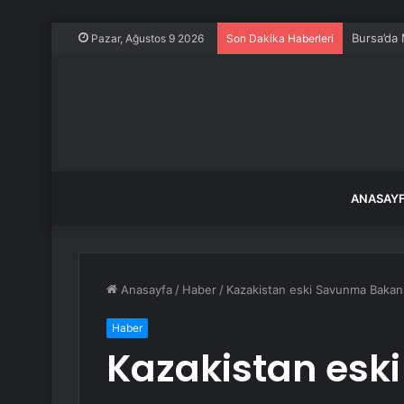
Bursa’da 
Pazar, Ağustos 9 2026
Son Dakika Haberleri
ANASAY
Anasayfa
/
Haber
/
Kazakistan eski Savunma Bakanı 
Haber
Kazakistan esk