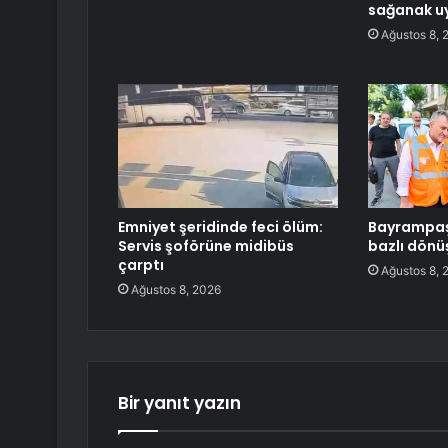
sağanak uy
Ağustos 8, 
Emniyet şeridinde feci ölüm:
Bayrampaş
Servis şoförüne midibüs
bazlı dönü
çarptı
Ağustos 8, 
Ağustos 8, 2026
Bir yanıt yazın