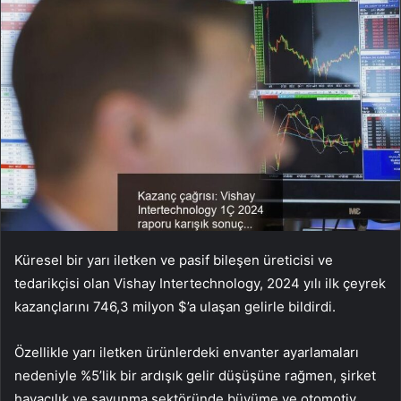
Küresel bir yarı iletken ve pasif bileşen üreticisi ve
tedarikçisi olan Vishay Intertechnology, 2024 yılı ilk çeyrek
kazançlarını 746,3 milyon $’a ulaşan gelirle bildirdi.
Özellikle yarı iletken ürünlerdeki envanter ayarlamaları
nedeniyle %5’lik bir ardışık gelir düşüşüne rağmen, şirket
havacılık ve savunma sektöründe büyüme ve otomotiv