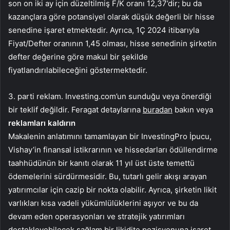
son on iki ay için düzeltilmiş F/K oranı 12,37’dir; bu da
kazançlara göre potansiyel olarak düşük değerli bir hisse
senedine işaret etmektedir. Ayrıca, 1Ç 2024 itibarıyla
Fiyat/Defter oranının 1,45 olması, hisse senedinin şirketin
defter değerine göre makul bir şekilde
fiyatlandırılabileceğini göstermektedir.
3. parti reklam. Investing.com’un sunduğu veya önerdiği
bir teklif değildir. Feragat detaylarına
buradan
bakın veya
reklamları kaldırın
Makalenin anlatımını tamamlayan bir InvestingPro İpucu,
Vishay’in finansal istikrarının ve hissedarları ödüllendirme
taahhüdünün bir kanıtı olarak 11 yıl üst üste temettü
ödemelerini sürdürmesidir. Bu, tutarlı gelir akışı arayan
yatırımcılar için cazip bir nokta olabilir. Ayrıca, şirketin likit
varlıkları kısa vadeli yükümlülüklerini aşıyor ve bu da
devam eden operasyonları ve stratejik yatırımları
destekleyebilecek sağlam bir likidite pozisyonuna işaret