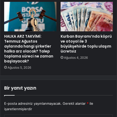
HALKA ARZ TAKVİMİ:
Kurban Bayramı’nda köprü
Temmuz Ağustos
ve otoyol ile 3
aylarında hangi şirketler
büyükşehirde toplu ulaşım
halka arz olacak? Talep
ücretsiz
toplama süreci ne zaman
Ağustos 4, 2026
başlayacak?
Ağustos 5, 2026
Bir yanıt yazın
E-posta adresiniz yayınlanmayacak.
Gerekli alanlar
*
ile
işaretlenmişlerdir