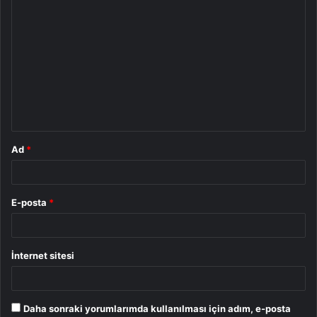
Y
o
r
u
m
*
Ad
*
E-posta
*
İnternet sitesi
Daha sonraki yorumlarımda kullanılması için adım, e-posta