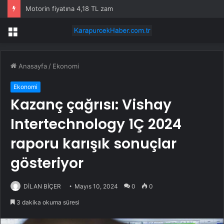
Motorin fiyatına 4,18 TL zam
Menü
Anasayfa
/
Ekonomi
Ekonomi
Kazanç çağrısı: Vishay
Intertechnology 1Ç 2024
raporu karışık sonuçlar
gösteriyor
DİLAN BİÇER
Mayıs 10, 2024
0
0
3 dakika okuma süresi