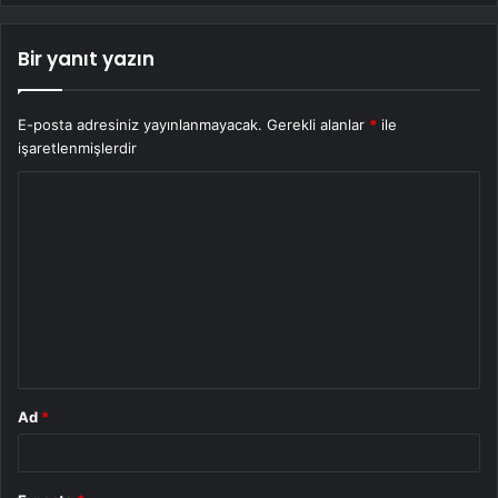
Bir yanıt yazın
E-posta adresiniz yayınlanmayacak.
Gerekli alanlar
*
ile
işaretlenmişlerdir
Y
o
r
u
m
*
Ad
*