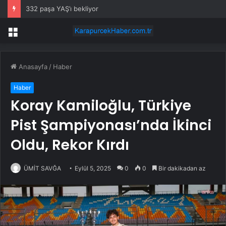
332 paşa YAŞ’ı bekliyor
Menü
Anasayfa
/
Haber
Haber
Koray Kamiloğlu, Türkiye
Pist Şampiyonası’nda İkinci
Oldu, Rekor Kırdı
ÜMİT SAVĞA
Eylül 5, 2025
0
0
Bir dakikadan az