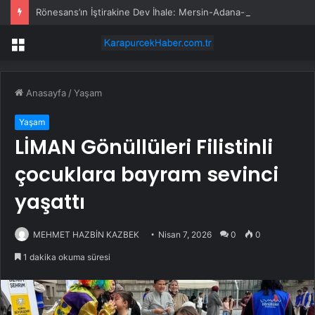
Rönesans’ın İştirakine Dev İhale: Mersin-Adana-Osmaniye-Gaziantep Hızlı Tren Tamamlama İhalesini Aldı
Menü
Anasayfa
/
Yaşam
Yaşam
LİMAN Gönüllüleri Filistinli
çocuklara bayram sevinci
yaşattı
MEHMET HAZBİN KAZBEK
Nisan 7, 2026
0
0
1 dakika okuma süresi