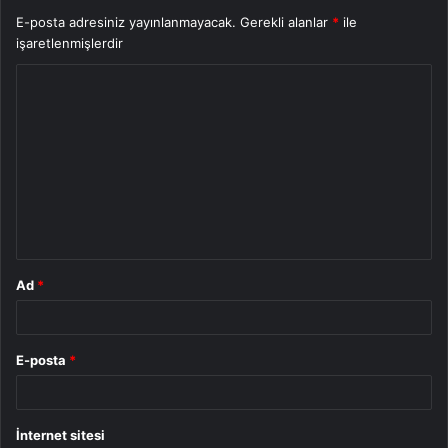
E-posta adresiniz yayınlanmayacak.
Gerekli alanlar
*
ile
işaretlenmişlerdir
Y
o
r
u
m
*
Ad
*
E-posta
*
İnternet sitesi