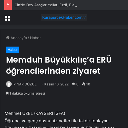
Çin’de Dev Araçlar Yolları Ezdi, Elektrikli Araç Vergi Gelirini Kuruttu
Menü
Anasayfa
/
Haber
Haber
Memduh Büyükkılıç’a ERÜ
öğrencilerinden ziyaret
PINAR DÜZCE
Kasım 16, 2022
0
10
1 dakika okuma süresi
Mehmet UZEL (KAYSERİ İGFA)
Öğrenci ve genç dostu hizmetleri ile takdir toplayan