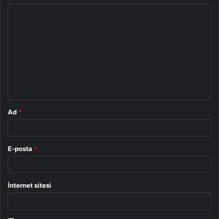
Y
o
r
u
m
*
Ad
*
E-posta
*
İnternet sitesi