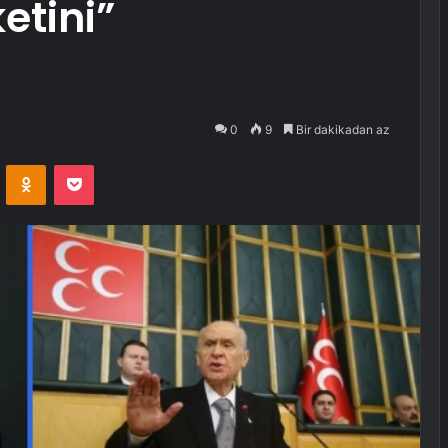
etini”
0
9
Bir dakikadan az
VKontakte
Odnoklassniki
Pocket