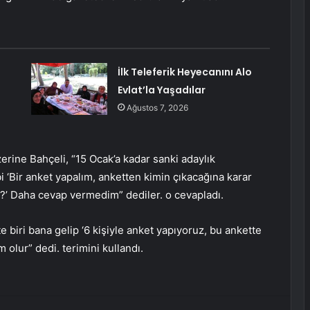
İlk Teleferik Heyecanını Alo
Evlat’la Yaşadılar
Ağustos 7, 2026
zerine Bahçeli, “15 Ocak’a kadar sanki adaylık
Bir anket yapalım, anketten kimin çıkacağına karar
mı?’ Daha cevap vermedim” dediler. o cevapladı.
e biri bana gelip ‘6 kişiyle anket yapıyoruz, bu ankette
 olur” dedi. terimini kullandı.
erest
Reddit
VKontakte
Odnoklassniki
Pocket
E-Posta ile paylaş
Yazdır