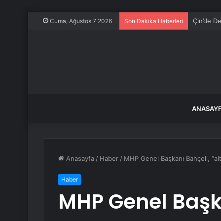
Çin’de De
Cuma, Ağustos 7 2026
Son Dakika Haberleri
ANASAY
Anasayfa
/
Haber
/
MHP Genel Başkanı Bahçeli, “altı
Haber
MHP Genel Başka