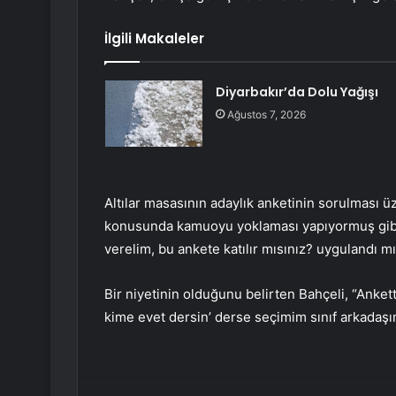
İlgili Makaleler
Diyarbakır’da Dolu Yağışı
Ağustos 7, 2026
Altılar masasının adaylık anketinin sorulması ü
konusunda kamuoyu yoklaması yapıyormuş gibi ‘
verelim, bu ankete katılır mısınız? uygulandı 
Bir niyetinin olduğunu belirten Bahçeli, “Ankett
kime evet dersin’ derse seçimim sınıf arkadaşım
Facebook
Twitter
LinkedIn
Tumblr
Pint