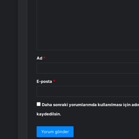
o
r
u
m
*
Ad
*
E-posta
*
Daha sonraki yorumlarımda kullanılması için adı
kaydedilsin.