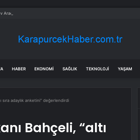
v Araçlar Yolları Ezdi, Elektrikli Araç Vergi Gelirini Kuruttu
FA
HABER
EKONOMI
SAĞLIK
TEKNOLOJI
YAŞAM
 sıra adaylık anketini” değerlendirdi
nı Bahçeli, “altı