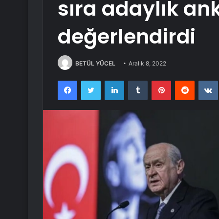
sıra adaylık ank
değerlendirdi
BETÜL YÜCEL
Aralık 8, 2022
Facebook
Twitter
LinkedIn
Tumblr
Pinterest
Reddit