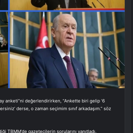
y anketi”ni değerlendirirken, “Ankette biri gelip ‘6
dersiniz’ derse, o zaman seçimim sınıf arkadaşım.” söz
iği TBMM’de gazetecilerin sorularını yanıtladı.