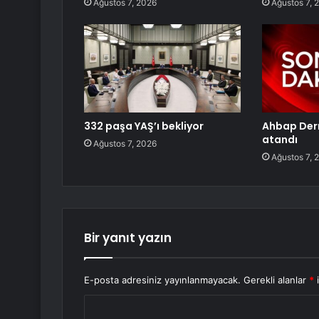
Ağustos 7, 2026
Ağustos 7, 
332 paşa YAŞ’ı bekliyor
Ahbap Der
atandı
Ağustos 7, 2026
Ağustos 7, 
Bir yanıt yazın
E-posta adresiniz yayınlanmayacak.
Gerekli alanlar
*
i
Y