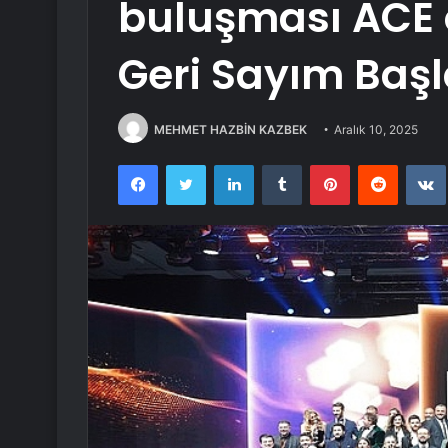
buluşması ACE o
Geri Sayım Başl
MEHMET HAZBİN KAZBEK
Aralık 10, 2025
Facebook
Twitter
LinkedIn
Tumblr
Pinterest
Reddit