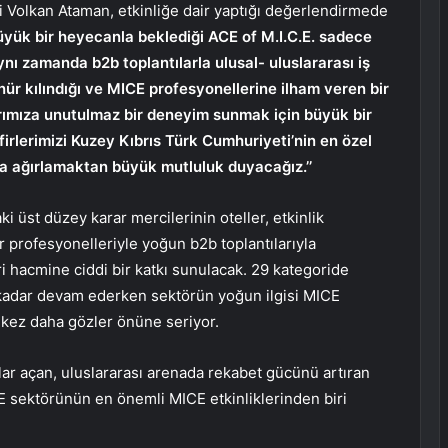
Volkan Ataman, etkinliğe dair yaptığı değerlendirmede
ük bir heyecanla beklediği ACE of M.I.C.E. sadece
ynı zamanda b2b toplantılarla ulusal- uluslararası iş
ünür kılındığı ve MICE profesyonellerine ilham veren bir
arımıza unutulmaz bir deneyim sunmak için büyük bir
irlerimizi Kuzey Kıbrıs Türk Cumhuriyeti’nin en özel
da ağırlamaktan büyük mutluluk duyacağız.’’
i üst düzey karar mercilerinin oteller, etkinlik
ör profesyonelleriyle yoğun b2b toplantılarıyla
ri hacmine ciddi bir katkı sunulacak. 29 kategoride
e kadar devam ederken sektörün yoğun ilgisi MICE
r kez daha gözler önüne seriyor.
lar açan, uluslararası arenada rekabet gücünü artıran
CE sektörünün en önemli MICE etkinliklerinden biri