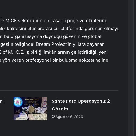
de MICE sektörünün en başarılı proje ve ekiplerini
lik kalitesini uluslararası bir platformda görünür kılmayı
törün bu organizasyona duyduğu güvenin ve global
esi niteliğinde. Dream Project’in yıllara dayanan
M.I.C.E. iş birliği imkânlarının geliştirildiği, yeni
e yön veren profesyonel bir buluşma noktası haline
ni
Sahte Para Operasyonu: 2
Gözaltı
Ağustos 6, 2026