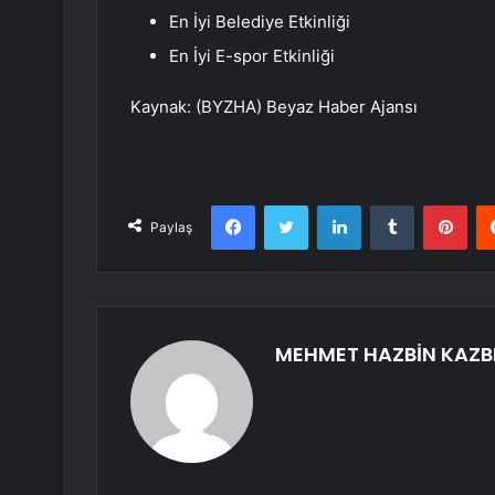
En İyi Belediye Etkinliği
En İyi E-spor Etkinliği
Kaynak: (BYZHA) Beyaz Haber Ajansı
Facebook
Twitter
LinkedIn
Tumblr
Pint
Paylaş
MEHMET HAZBİN KAZB