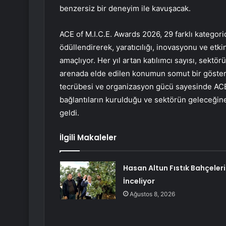
benzersiz bir deneyim ile kavuşacak.
ACE of M.I.C.E. Awards 2026, 29 farklı kategori
ödüllendirerek, yaratıcılığı, inovasyonu ve etkin
amaçlıyor. Her yıl artan katılımcı sayısı, sek
arenada elde edilen konumun somut bir gösterg
tecrübesi ve organizasyon gücü sayesinde ACE of 
bağlantıların kurulduğu ve sektörün geleceğin
geldi.
İlgili Makaleler
Hasan Altun Fıstık Bahçeleri
İnceliyor
Ağustos 8, 2026