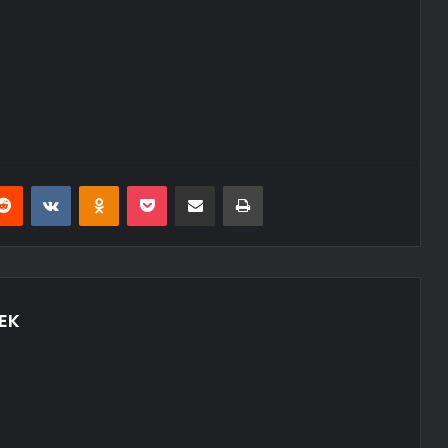
erest
Reddit
VKontakte
Odnoklassniki
Pocket
E-Posta ile paylaş
Yazdır
EK