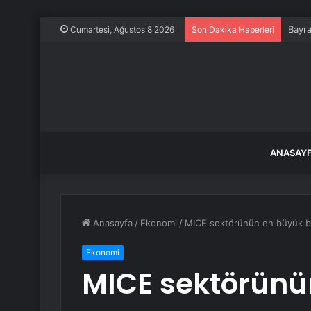
Bayra
Cumartesi, Ağustos 8 2026
Son Dakika Haberleri
ANASAY
Anasayfa
/
Ekonomi
/
MICE sektörünün en büyük bu
Ekonomi
MICE sektörünü