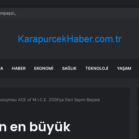
mpaşa’nın geleceği ada bazlı dönüşümle şekilleniyor
FA
HABER
EKONOMI
SAĞLIK
TEKNOLOJI
YAŞAM
luşması ACE of M.I.C.E. 2026’ya Geri Sayım Başladı
n en büyük