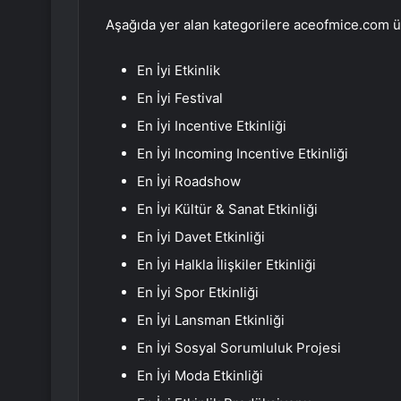
Aşağıda yer alan kategorilere aceofmice.com ü
En İyi Etkinlik
En İyi Festival
En İyi Incentive Etkinliği
En İyi Incoming Incentive Etkinliği
En İyi Roadshow
En İyi Kültür & Sanat Etkinliği
En İyi Davet Etkinliği
En İyi Halkla İlişkiler Etkinliği
En İyi Spor Etkinliği
En İyi Lansman Etkinliği
En İyi Sosyal Sorumluluk Projesi
En İyi Moda Etkinliği