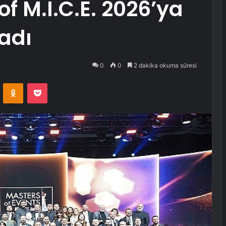
f M.I.C.E. 2026’ya
adı
0
0
2 dakika okuma süresi
VKontakte
Odnoklassniki
Pocket