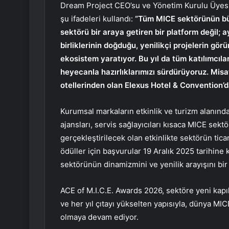
Dream Project CEO’su ve Yönetim Kurulu Üyesi 
şu ifadeleri kullandı:
“Tüm MICE sektörünün büy
sektörü bir araya getiren bir platform değil; a
birliklerinin doğduğu, yenilikçi projelerin gör
ekosistem yaratıyor. Bu yıl da tüm katılımcıl
heyecanla hazırlıklarımızı sürdürüyoruz. Misaf
otellerinden olan Elexus Hotel & Convention’
Kurumsal markaların etkinlik ve turizm alanındak
ajansları, servis sağlayıcıları kısaca MICE sekt
gerçekleştirilecek olan etkinlikte sektörün tica
ödüller için başvurular 19 Aralık 2025 tarihin
sektörünün dinamizmini ve yenilik arayışını bi
ACE of M.I.C.E. Awards 2026, sektöre yeni kapı
ve her yıl çıtayı yükselten yapısıyla, dünya MI
olmaya devam ediyor.