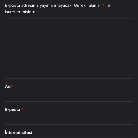
E-posta adresiniz yayınlanmayacak.
Gerekli alanlar
*
ile
işaretlenmişlerdir
Y
o
r
u
m
*
Ad
*
E-posta
*
İnternet sitesi