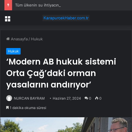
Tüm ülkenin su ihtiyacını karşılayacak: Çölün ortasında su resmen nehir gibi akacak
Menü
Anasayfa
/
Hukuk
Hukuk
‘Modern AB hukuk sistemi
Orta Çağ’daki orman
yasalarını andırıyor’
NURCAN BAYRAM
Haziran 27, 2024
0
0
1 dakika okuma süresi