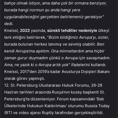
bahçe olmak istiyor, ama daha çok bir ormana benziyor,
burada hangi normun şu anda hangi yere
uygulanabileceğini gerçekten belirlemeniz gerekiyor”
dedi.
Kneissl,
2022
yazında,
sürekli tehditler nedeniyle
ülkeyi
terk ettiğini belirterek, “
Bizim bildiğimiz Avrupa’yı, sizler,
burada bulunan herkes tanımış ve sevmiş olabilir. Ben
kendi Avrupa’ma aşıktım. Ona minnettardım ama hiçbir
zaman gurur duymadım çünkü o Avrupa için savaşmadım.
Ama, ne yazık ki o Avrupa artık yok”
ifadelerini kullandı.
Kneissl, 2017’den 2019’a kadar Avusturya Dışişleri Bakanı
olarak görev yapmıştı.
12. St. Petersburg Uluslararası Hukuk Forumu, 26-28
Haziran tarihleri ​​arasında Rusya’nın kuzey başkenti St.
Petersburg’ta düzenleniyor. Forum kapsamındaki ‘Batı
Ülkelerinde Hukukun Kaldırılması’ oturumu Russia Today
(RT) ve video ajansı Ruptly tarafından gerçekleştirildi.