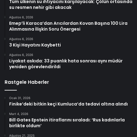
Tüm ülkenin su ihtiyacını karşılayacak: Çölün ortasında
su resmen nehir gibi akacak
Ağustos 6, 2026
Emep’li Karaca’dan Arıcılardan Kovan Başına 100 Lira
Alınmasına İlişkin Soru Önergesi
Ağustos 6, 2026
3 Kişi Hayatını Kaybetti
Ağustos 6, 2026
Liyakat askıda: 33 puanlık hata sonrası aynı müdür
yeniden görevlendirildi
Rastgele Haberler
Ocak 31, 2026
Finike’deki bitkin keçi Kumluca’da tedavi altına alındı
Mart 4, 2026
Bill Gates Epstein itiraflarını sıraladı: ‘Rus kadınlarla
birlikte oldum’
Ağustos 21, 2025