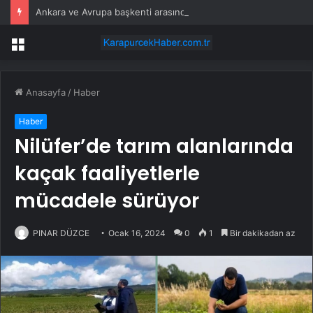
Ankara ve Avrupa başkenti arasında yeni ticaret görüşmeleri yolda
Menü
Anasayfa
/
Haber
Haber
Nilüfer’de tarım alanlarında
kaçak faaliyetlerle
mücadele sürüyor
PINAR DÜZCE
Ocak 16, 2024
0
1
Bir dakikadan az