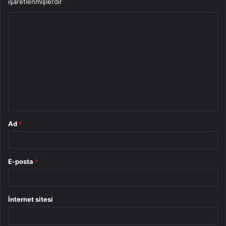
işaretlenmişlerdir
Y
o
r
u
m
*
Ad
*
E-posta
*
İnternet sitesi