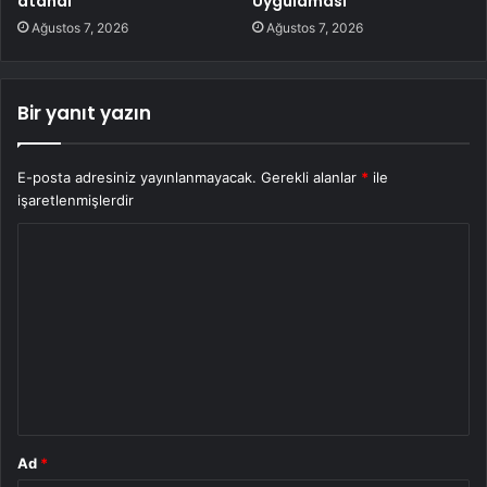
atandı
Uygulaması
Ağustos 7, 2026
Ağustos 7, 2026
Bir yanıt yazın
E-posta adresiniz yayınlanmayacak.
Gerekli alanlar
*
ile
işaretlenmişlerdir
Y
o
r
u
m
*
Ad
*