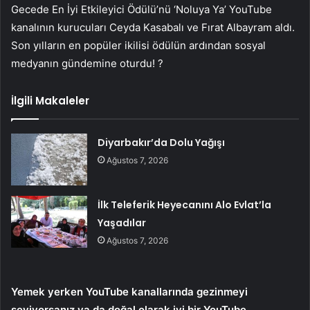
Gecede En İyi Etkileyici Ödülü’nü ‘Noluya Ya’ YouTube
kanalının kurucuları Ceyda Kasabalı ve Fırat Albayram aldı.
Son yılların en popüler ikilisi ödülün ardından sosyal
medyanın gündemine oturdu! ?
İlgili Makaleler
Diyarbakır’da Dolu Yağışı
Ağustos 7, 2026
İlk Teleferik Heyecanını Alo Evlat’la
Yaşadılar
Ağustos 7, 2026
Yemek yerken YouTube kanallarında gezinmeyi
seviyorsanız ya da doğal olarak iyi bir YouTube