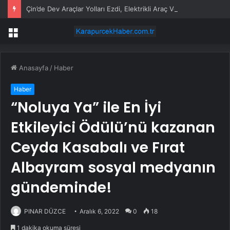
Çin’de Dev Araçlar Yolları Ezdi, Elektrikli Araç Vergi Gelirini Kuruttu
Menü
Anasayfa
/
Haber
Haber
“Noluya Ya” ile En İyi
Etkileyici Ödülü’nü kazanan
Ceyda Kasabalı ve Fırat
Albayram sosyal medyanın
gündeminde!
PINAR DÜZCE
Aralık 6, 2022
0
18
1 dakika okuma süresi