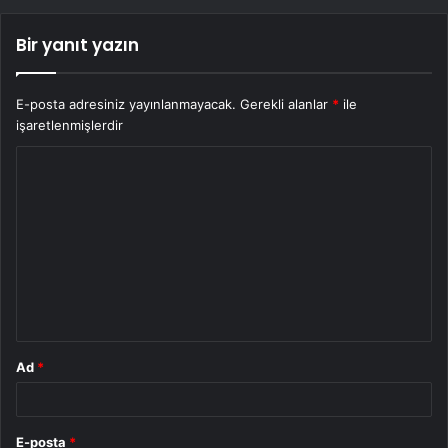
Bir yanıt yazın
E-posta adresiniz yayınlanmayacak.
Gerekli alanlar
*
ile
işaretlenmişlerdir
Y
o
r
u
m
*
Ad
*
E-posta
*