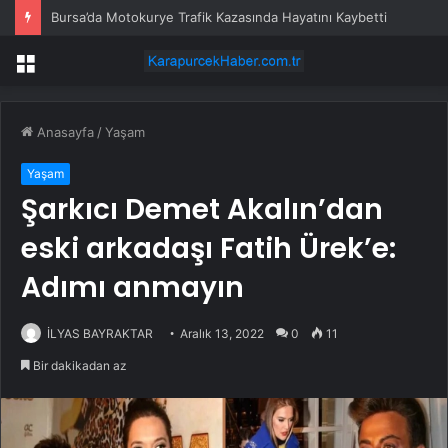
Bursa’da Motokurye Trafik Kazasında Hayatını Kaybetti
Menü
Anasayfa
/
Yaşam
Yaşam
Şarkıcı Demet Akalın’dan
eski arkadaşı Fatih Ürek’e:
Adımı anmayın
İLYAS BAYRAKTAR
Aralık 13, 2022
0
11
Bir dakikadan az