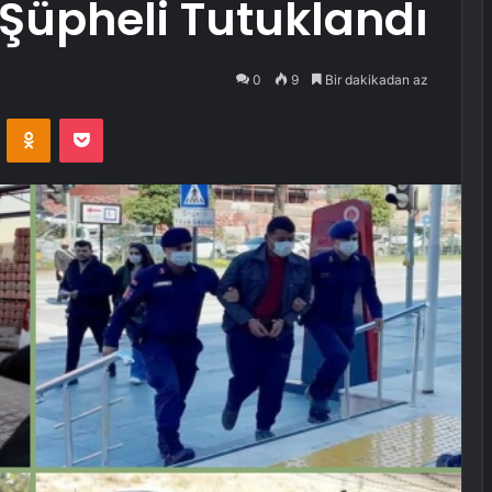
Şüpheli Tutuklandı
0
9
Bir dakikadan az
VKontakte
Odnoklassniki
Pocket