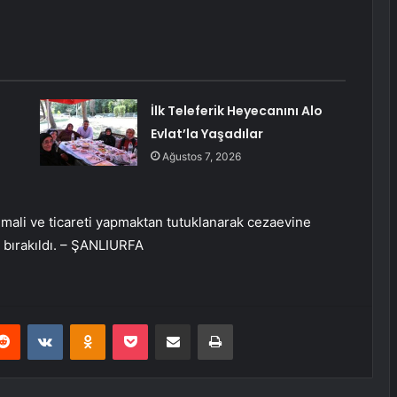
İlk Teleferik Heyecanını Alo
Evlat’la Yaşadılar
Ağustos 7, 2026
mali ve ticareti yapmaktan tutuklanarak cezaevine
t bırakıldı. – ŞANLIURFA
erest
Reddit
VKontakte
Odnoklassniki
Pocket
E-Posta ile paylaş
Yazdır