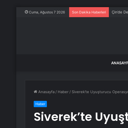
Çin’de De
Cuma, Ağustos 7 2026
Son Dakika Haberleri
ANASAY
Anasayfa
/
Haber
/
Siverek’te Uyuşturucu Operasyo
Haber
Siverek’te Uyuş