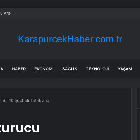
v Araçlar Yolları Ezdi, Elektrikli Araç Vergi Gelirini Kuruttu
FA
HABER
EKONOMI
SAĞLIK
TEKNOLOJI
YAŞAM
nu: 10 Şüpheli Tutuklandı
turucu