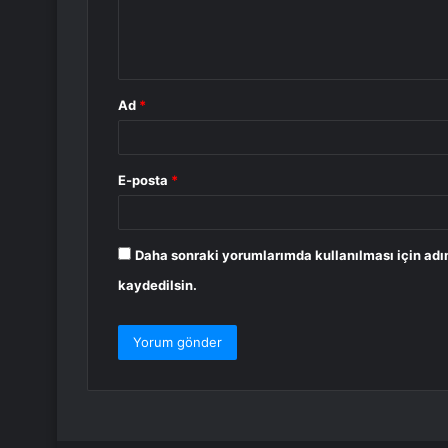
m
*
Ad
*
E-posta
*
Daha sonraki yorumlarımda kullanılması için adı
kaydedilsin.