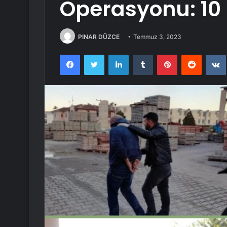
Operasyonu: 10 
PINAR DÜZCE
Temmuz 3, 2023
Facebook
Twitter
LinkedIn
Tumblr
Pinterest
Reddit