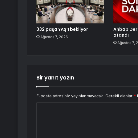
332 paşa YAŞ’ı bekliyor
Ahbap Der
atandı
Ağustos 7, 2026
Ağustos 7, 
Bir yanıt yazın
E-posta adresiniz yayınlanmayacak.
Gerekli alanlar
*
i
Y
o
r
u