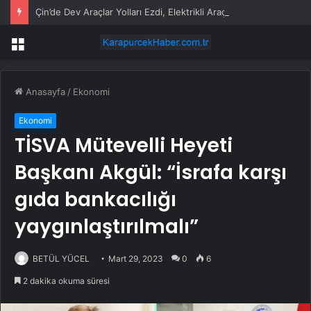
Çin’de Dev Araçlar Yolları Ezdi, Elektrikli Araç Vergi Gelirini Kuruttu
Menü
Anasayfa
/
Ekonomi
Ekonomi
TİSVA Mütevelli Heyeti
Başkanı Akgül: “İsrafa karşı
gıda bankacılığı
yaygınlaştırılmalı”
BETÜL YÜCEL
Mart 29, 2023
0
6
2 dakika okuma süresi