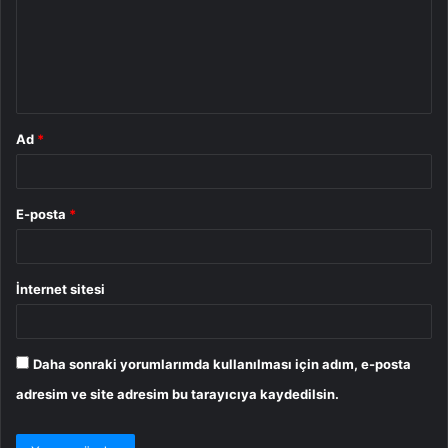
u
m
*
Ad
*
E-posta
*
İnternet sitesi
Daha sonraki yorumlarımda kullanılması için adım, e-posta
adresim ve site adresim bu tarayıcıya kaydedilsin.