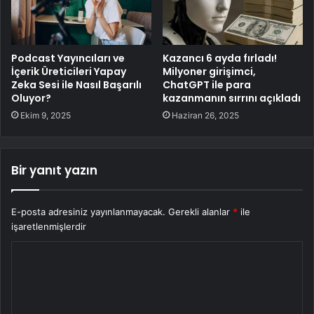
Podcast Yayıncıları ve
Kazancı 6 ayda fırladı!
İçerik Üreticileri Yapay
Milyoner girişimci,
Zeka Sesi ile Nasıl Başarılı
ChatGPT ile para
Oluyor?
kazanmanın sırrını açıkladı
Ekim 9, 2025
Haziran 26, 2025
Bir yanıt yazın
E-posta adresiniz yayınlanmayacak.
Gerekli alanlar
*
ile
işaretlenmişlerdir
Y
o
r