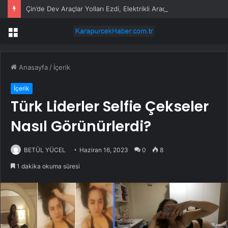
Çin’de Dev Araçlar Yolları Ezdi, Elektrikli Araç Vergi Gelirini Kuruttu
Menü
Anasayfa
/
İçerik
İçerik
Türk Liderler Selfie Çekseler
Nasıl Görünürlerdi?
BETÜL YÜCEL
Haziran 16, 2023
0
8
1 dakika okuma süresi