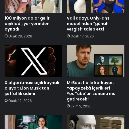
100 milyon dolar gelir
Vali adayı, OnlyFans
açıkladı, yer yerinden
modelinden “günah
oynadı
vergisi” talep etti
Ocak 29, 2026
Ocak 17, 2026
X algoritması açık kaynak
MrBeast bile korkuyor:
oluyor: Elon Musk’tan
Yapay zekâ içerikleri
şeffaflık adımı
YouTube’un sonunu mu
getirecek?
Ocak 12, 2026
Ekim 9, 2025