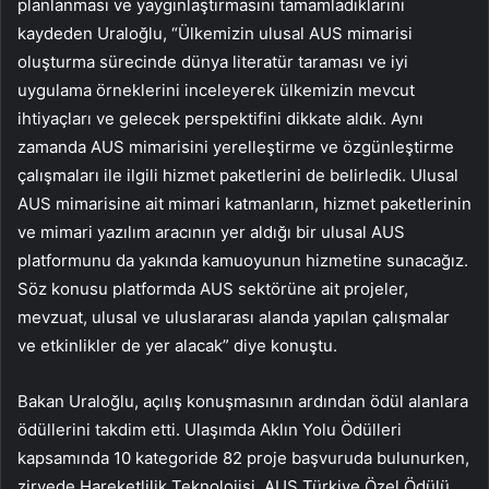
planlanması ve yaygınlaştırmasını tamamladıklarını
kaydeden Uraloğlu, “Ülkemizin ulusal AUS mimarisi
oluşturma sürecinde dünya literatür taraması ve iyi
uygulama örneklerini inceleyerek ülkemizin mevcut
ihtiyaçları ve gelecek perspektifini dikkate aldık. Aynı
zamanda AUS mimarisini yerelleştirme ve özgünleştirme
çalışmaları ile ilgili hizmet paketlerini de belirledik. Ulusal
AUS mimarisine ait mimari katmanların, hizmet paketlerinin
ve mimari yazılım aracının yer aldığı bir ulusal AUS
platformunu da yakında kamuoyunun hizmetine sunacağız.
Söz konusu platformda AUS sektörüne ait projeler,
mevzuat, ulusal ve uluslararası alanda yapılan çalışmalar
ve etkinlikler de yer alacak” diye konuştu.
Bakan Uraloğlu, açılış konuşmasının ardından ödül alanlara
ödüllerini takdim etti. Ulaşımda Aklın Yolu Ödülleri
kapsamında 10 kategoride 82 proje başvuruda bulunurken,
zirvede Hareketlilik Teknolojisi, AUS Türkiye Özel Ödülü,