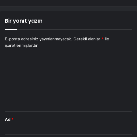
Bir yanıt yazın
E-posta adresiniz yayınlanmayacak.
Gerekli alanlar
*
ile
işaretlenmişlerdir
Y
o
r
u
m
*
Ad
*