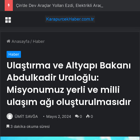
Çin’de Dev Araçlar Yolları Ezdi, Elektrikli Araç Vergi Gelirini Kuruttu
Menü
Anasayfa
/
Haber
Haber
Ulaştırma ve Altyapı Bakanı
Abdulkadir Uraloğlu:
Misyonumuz yerli ve milli
ulaşım ağı oluşturulmasıdır
ÜMİT SAVĞA
Mayıs 2, 2024
0
0
3 dakika okuma süresi