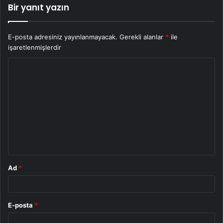
Bir yanıt yazın
E-posta adresiniz yayınlanmayacak.
Gerekli alanlar
*
ile
işaretlenmişlerdir
Y
o
r
u
m
*
Ad
*
E-posta
*