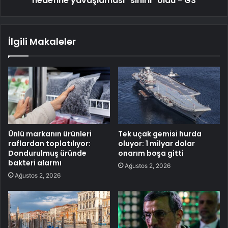
hedefine yavaşlaması "sınırlı" oldu - GS
İlgili Makaleler
Ünlü markanın ürünleri
Tek uçak gemisi hurda
raflardan toplatılıyor:
oluyor: 1 milyar dolar
Dondurulmuş üründe
onarım boşa gitti
bakteri alarmı
Ağustos 2, 2026
Ağustos 2, 2026