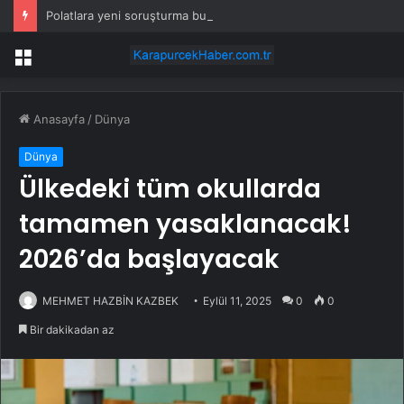
Polatlara yeni soruşturma bu defa ‘ticari dolandırıcılık’
Menü
Anasayfa
/
Dünya
Dünya
Ülkedeki tüm okullarda
tamamen yasaklanacak!
2026’da başlayacak
MEHMET HAZBİN KAZBEK
Eylül 11, 2025
0
0
Bir dakikadan az