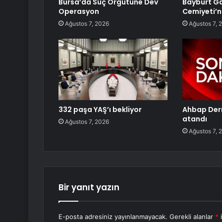
Bursa’da Suç Örgütüne Dev
Bayburt Ga
Operasyon
Cemiyeti’
Ağustos 7, 2026
Ağustos 7, 
332 paşa YAŞ’ı bekliyor
Ahbap Der
atandı
Ağustos 7, 2026
Ağustos 7, 
Bir yanıt yazın
E-posta adresiniz yayınlanmayacak.
Gerekli alanlar
*
i