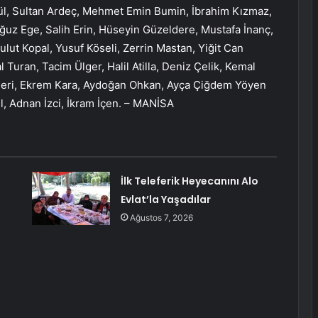
gül, Sultan Ardeç, Mehmet Emin Bumin, İbrahim Kızmaz,
ğuz Ege, Salih Erin, Hüseyin Güzeldere, Mustafa İnanç,
Bulut Kopal, Yusuf Köseli, Zerrin Mastan, Yiğit Can
 Turan, Tacim Ülger, Halil Atilla, Deniz Çelik, Kemal
neri, Ekrem Kara, Aydoğan Ohkan, Ayça Çiğdem Yöyen
, Adnan İzci, İkram İçen. – MANİSA
İlk Teleferik Heyecanını Alo
Evlat’la Yaşadılar
Ağustos 7, 2026