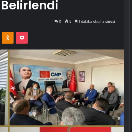
Belirlendi
0
5
1 dakika okuma süresi
VKontakte
Odnoklassniki
Pocket