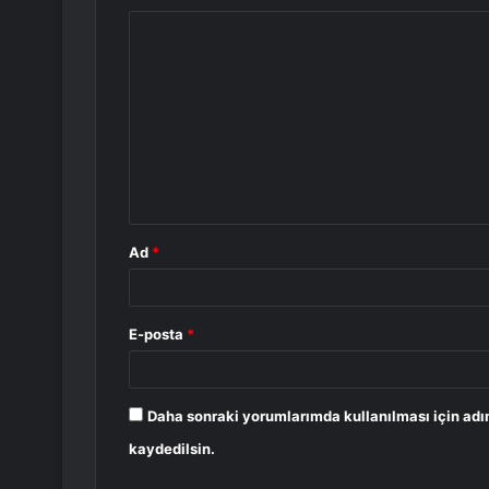
Y
o
r
u
m
*
Ad
*
E-posta
*
Daha sonraki yorumlarımda kullanılması için adı
kaydedilsin.