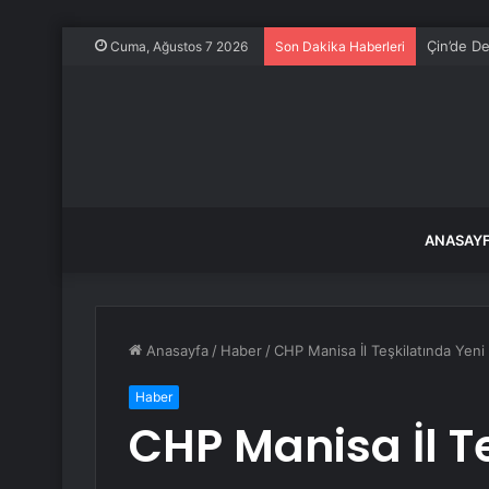
Çin’de De
Cuma, Ağustos 7 2026
Son Dakika Haberleri
ANASAY
Anasayfa
/
Haber
/
CHP Manisa İl Teşkilatında Yeni
Haber
CHP Manisa İl T