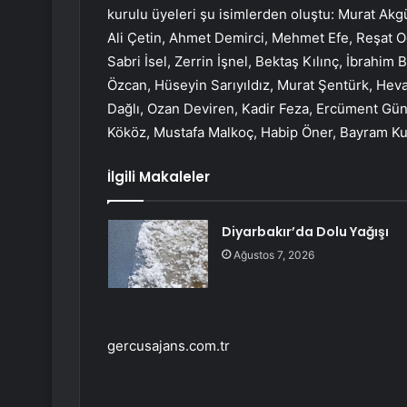
kurulu üyeleri şu isimlerden oluştu: Murat Ak
Ali Çetin, Ahmet Demirci, Mehmet Efe, Reşat O
Sabri İsel, Zerrin İşnel, Bektaş Kılınç, İbrahim 
Özcan, Hüseyin Sarıyıldız, Murat Şentürk, Heval
Dağlı, Ozan Deviren, Kadir Feza, Ercüment Gü
Kököz, Mustafa Malkoç, Habip Öner, Bayram Kul
İlgili Makaleler
Diyarbakır’da Dolu Yağışı
Ağustos 7, 2026
gercusajans.com.tr