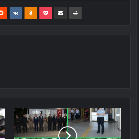
erest
Reddit
VKontakte
Odnoklassniki
Pocket
E-Posta ile paylaş
Yazdır