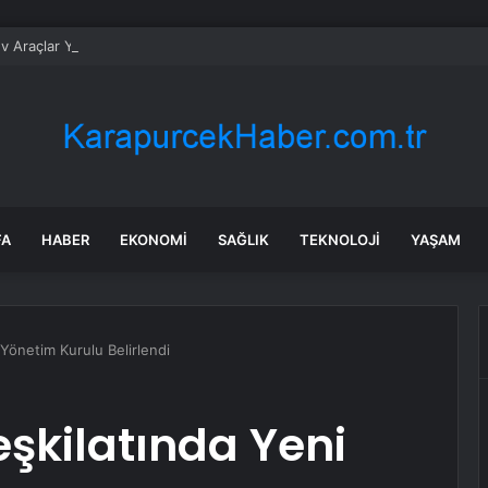
v Araçlar Yolları Ezdi, Elektrikli Araç Vergi Gelirini Kuruttu
FA
HABER
EKONOMI
SAĞLIK
TEKNOLOJI
YAŞAM
 Yönetim Kurulu Belirlendi
eşkilatında Yeni