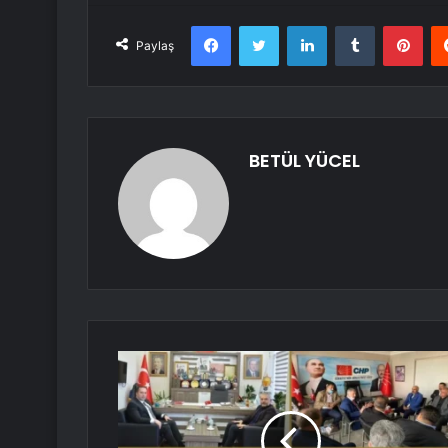
Facebook
Twitter
LinkedIn
Tumblr
Pint
Paylaş
BETÜL YÜCEL