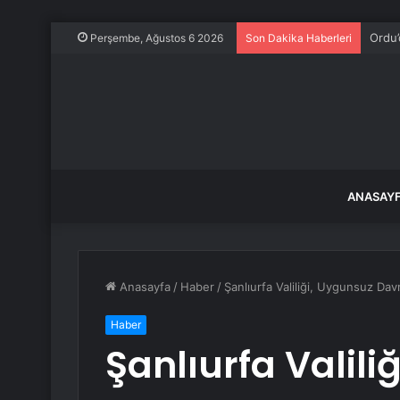
Ordu’
Perşembe, Ağustos 6 2026
Son Dakika Haberleri
ANASAY
Anasayfa
/
Haber
/
Şanlıurfa Valiliği, Uygunsuz Da
Haber
Şanlıurfa Valili