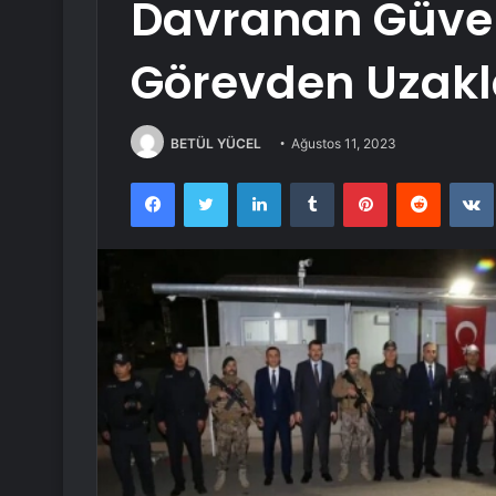
Davranan Güvenl
Görevden Uzakla
BETÜL YÜCEL
Ağustos 11, 2023
Facebook
Twitter
LinkedIn
Tumblr
Pinterest
Reddit