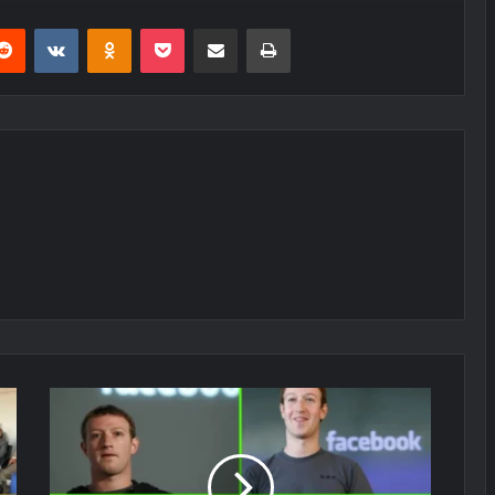
erest
Reddit
VKontakte
Odnoklassniki
Pocket
E-Posta ile paylaş
Yazdır