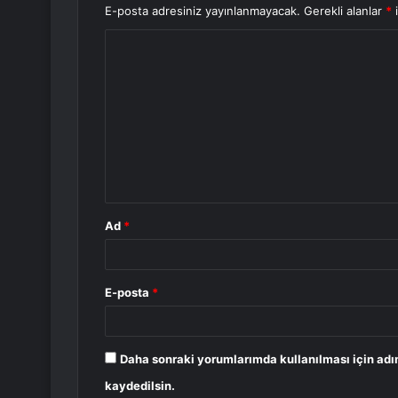
E-posta adresiniz yayınlanmayacak.
Gerekli alanlar
*
i
Y
o
r
u
m
*
Ad
*
E-posta
*
Daha sonraki yorumlarımda kullanılması için adı
kaydedilsin.