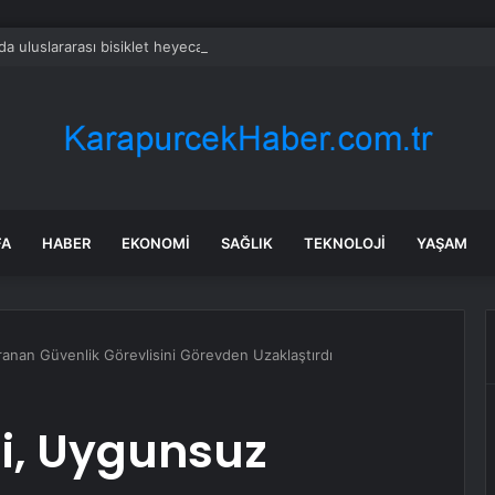
da uluslararası bisiklet heyecanı
FA
HABER
EKONOMI
SAĞLIK
TEKNOLOJI
YAŞAM
vranan Güvenlik Görevlisini Görevden Uzaklaştırdı
ği, Uygunsuz