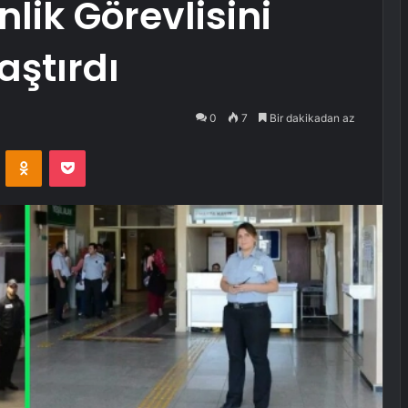
ik Görevlisini
ştırdı
0
7
Bir dakikadan az
VKontakte
Odnoklassniki
Pocket