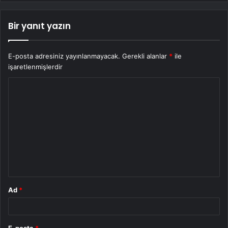
Bir yanıt yazın
E-posta adresiniz yayınlanmayacak.
Gerekli alanlar
*
ile
işaretlenmişlerdir
Y
o
r
u
m
*
Ad
*
E-posta
*