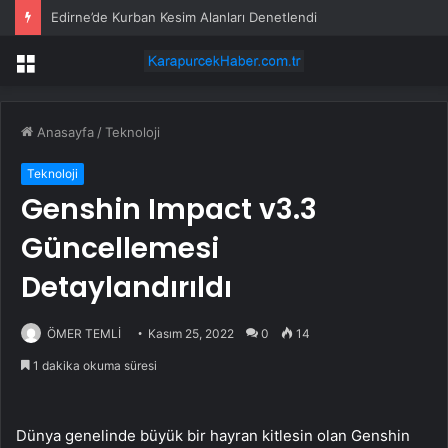
Edirne’de Kurban Kesim Alanları Denetlendi
Menü
Anasayfa
/
Teknoloji
Teknoloji
Genshin Impact v3.3
Güncellemesi
Detaylandırıldı
ÖMER TEMLİ
Kasım 25, 2022
0
14
1 dakika okuma süresi
Dünya genelinde büyük bir hayran kitlesin olan Genshin