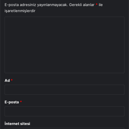
E-posta adresiniz yayınlanmayacak.
Gerekli alanlar
*
ile
işaretlenmişlerdir
Y
o
r
u
m
*
Ad
*
E-posta
*
İnternet sitesi