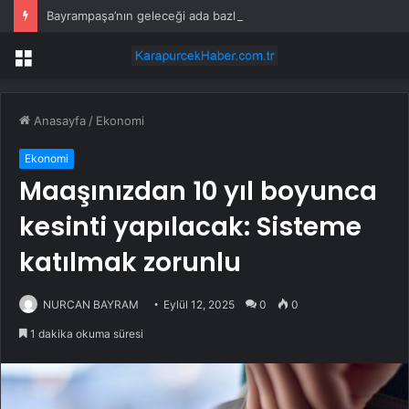
Bayrampaşa’nın geleceği ada bazlı dönüşümle şekilleniyor
Menü
Anasayfa
/
Ekonomi
Ekonomi
Maaşınızdan 10 yıl boyunca
kesinti yapılacak: Sisteme
katılmak zorunlu
NURCAN BAYRAM
Eylül 12, 2025
0
0
1 dakika okuma süresi