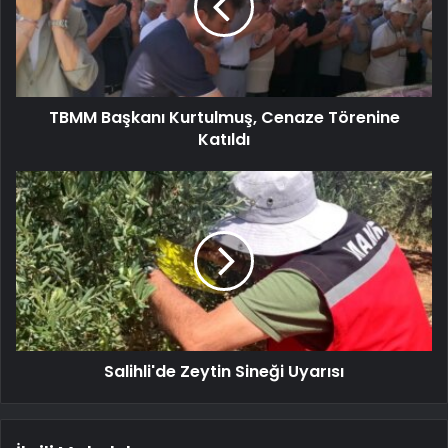
TBMM Başkanı Kurtulmuş, Cenaze Törenine
Katıldı
Salihli'de Zeytin Sineği Uyarısı